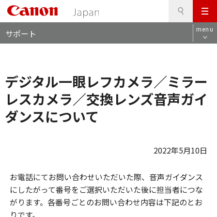
検
このページの本文へ
メ
索
ロ
ニ
menu
サポート
ー
ュ
カ
ー
ル
ナ
デジタル一眼レフカメラ／ミラー
ビ
レスカメラ／交換レンズ音声ガイ
ダンスについて
2022年5月10日
お電話にてお問い合わせいただいた際、音声ガイダンス
にしたがって番号をご選択いただいた後に担当者につな
がります。各番号ごとのお問い合わせ内容は下記のとお
りです。