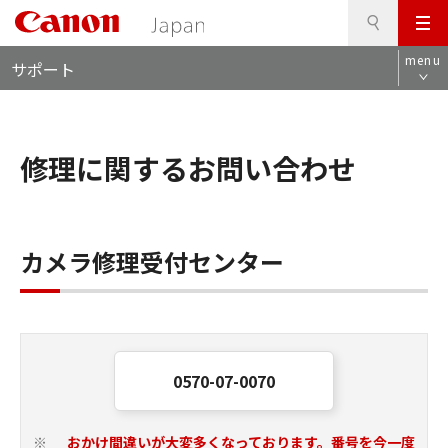
検
このページの本文へ
メ
索
ロ
ニ
menu
サポート
ー
ュ
カ
ー
ル
ナ
修理に関するお問い合わせ
ビ
カメラ修理受付センター
0570-07-0070
おかけ間違いが大変多くなっております。番号を今一度
※