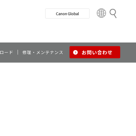
検
Canon Global
索
C
o
u
n
t
r
お問い合わせ
ロード
修理・メンテナンス
y
&
R
e
g
i
o
n