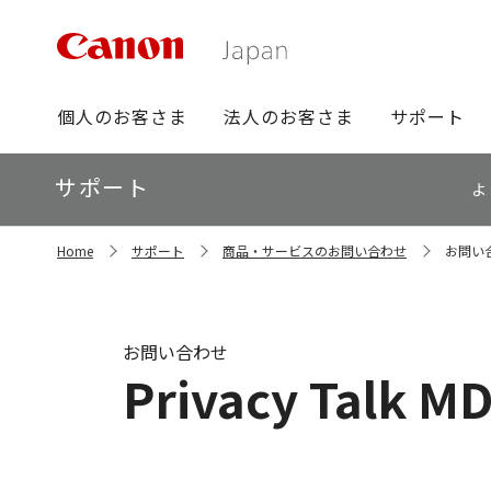
グ
個人のお客さま
法人のお客さま
サポート
ロ
ー
ロ
サポート
バ
よ
ー
ル
カ
ナ
サ
ル
Home
サポート
商品・サービスのお問い合わせ
お問い
イ
ビ
ナ
ト
ビ
内
の
現
お問い合わせ
在
Privacy Talk M
位
置