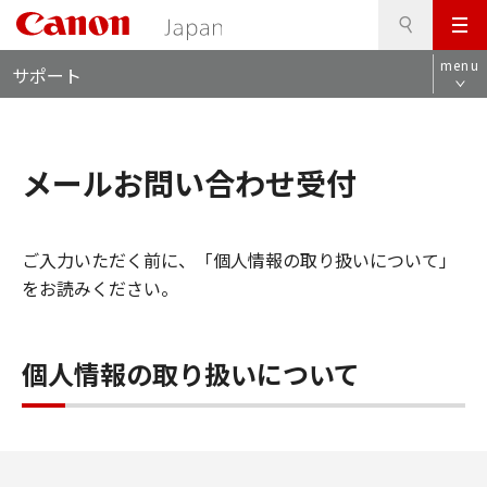
検
このページの本文へ
メ
索
ロ
ニ
menu
サポート
ー
ュ
カ
ー
ル
ナ
メールお問い合わせ受付
ビ
ご入力いただく前に、「個人情報の取り扱いについて」
をお読みください。
個人情報の取り扱いについて