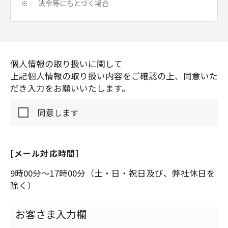
法令等にもとづく場合
※
お客さまがお客さま自身の個人情報の訂正・削除
等を希望される場合には、以下のフォームからご
連絡をお願いします。
個人情報の取り扱いに関して
上記個人情報の取り扱い内容をご確認の上、同意いた
だき入力をお願いいたします。
個人情報管理元
同意します
キヤノンマーケティングジャパン株式会社 お客様
相談センター責任者
[メール対応時間］
9時00分～17時00分（土・日・祝日及び、弊社休日を
除く）
お客さま入力欄