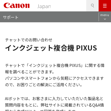
検
このページの本文へ
メ
索
ロ
ニ
menu
サポート
ー
ュ
カ
ー
ル
ナ
チャットでのお問い合わせ
ビ
インクジェット複合機 PIXUS
チャットで「インクジェット複合機 PIXUS」に関する情
報を調べることができます。
パソコンやスマートフォンから気軽にアクセスできます
ので、お困りごとの解決にご活用ください。
AIボットでは、お客さまに入力していただいた製品名と
質問内容をもとに、弊社サイトに掲載されているQ&A情