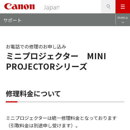
検
このページの本文へ
メ
索
ロ
ニ
menu
サポート
ー
ュ
カ
ー
ル
ナ
お電話での修理のお申し込み
ビ
ミニプロジェクター MINI
PROJECTORシリーズ
修理料金について
ミニプロジェクターは統一修理料金となっております
（引取料金は別途申し受けます）。