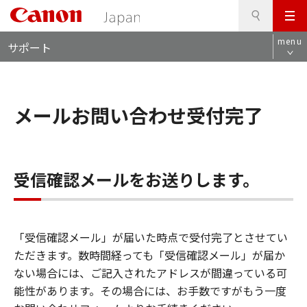
検
このページの本文へ
メ
索
ロ
ニ
menu
サポート
ー
ュ
カ
ー
ル
ナ
メールお問い合わせ受付完了
ビ
受信確認メールをお送りします。
「受信確認メール」が届いた時点で受付完了とさせてい
ただきます。数時間経っても「受信確認メール」が届か
ない場合には、ご記入されたアドレスが間違っている可
能性があります。その場合には、お手数ですがもう一度