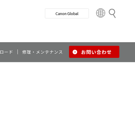
検
Canon Global
索
C
o
u
n
t
r
お問い合わせ
ロード
修理・メンテナンス
y
&
R
e
g
i
o
n