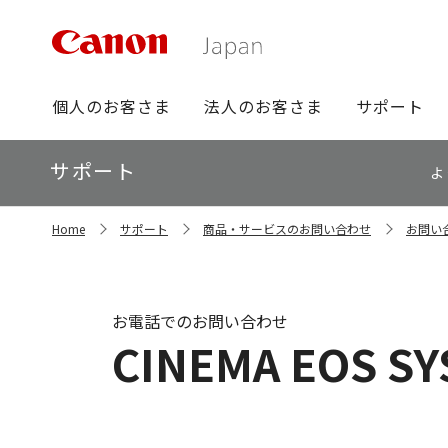
グ
個人のお客さま
法人のお客さま
サポート
ロ
ー
ロ
サポート
バ
よ
ー
ル
カ
ナ
サ
ル
Home
サポート
商品・サービスのお問い合わせ
お問い
イ
ビ
ナ
ト
ビ
内
の
現
お電話でのお問い合わせ
在
CINEMA EOS S
位
置