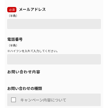
メールアドレス
0570-08-0034
必須
（半角）
ナビダイヤルをご利用いただけない場合は、03-
※
6634-4310におかけください。
電話番号
（半角）
受付時間
※ハイフンを入れて入力してください。
平日 9時00分～17時00分
お問い合わせ内容
土曜・日曜・祝日と弊社休業日は休ませていただき
※
お問い合わせの種類
ます。
外線発信時に「0」発信が必要な方は、おかけ間違い
※
キャンペーン内容について
のないようお願い致します。