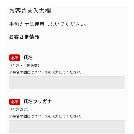
く場合がございますのでご了承ください。
お客さま入力欄
個人情報の取り扱いに関するご意見・お問い合わ
半角カナは使用しないでください。
せ、個人情報の開示・訂正・削除などのご依頼は
以下のお問い合わせ窓口までご連絡をお願い致し
お客さま情報
ます。
氏名
必須
個人情報に関するお問い合わせ窓
（全角・半角英数）
口
※姓名の間にはスペースを入力してください。
キヤノン 春のキャッシュバック
氏名フリガナ
必須
2026
（全角カナ）
※姓名の間にはスペースを入力してください。
電話