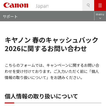
検
このページの本文へ
メ
索
ロ
ニ
menu
サポート
ー
ュ
カ
ー
ル
ナ
キヤノン 春のキャッシュバック
ビ
2026に関するお問い合わせ
こちらのフォームでは、キャンペーンに関するお問い合
わせを受け付けております。ご入力いただく前に「個人
情報の取り扱いについて」をお読みください。
個人情報の取り扱いについて