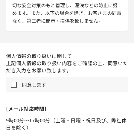
切な安全対策のもと管理し、漏洩などの防止に努
めます。また、以下の場合を除き、お客さまの同意
なく、第三者に開示・提供を致しません。
法令に基づく場合
上記利用目的を実施するために、適切な機密
個人情報の取り扱いに関して
保持契約を締結した業務委託先へ委託する必
上記個人情報の取り扱い内容をご確認の上、同意いた
要がある場合
だき入力をお願い致します。
本キャンペーン運営業務は、キヤノンビジネスサポ
同意します
ート株式会社へ委託致します。
また、送金業務のためにお客さまの個人情報を送
金サービス事業者GMOペイメントゲートウェイ株
[メール対応時間］
式会社へ提供致します。
なお、お申し込み内容について事務局よりお申し
9時00分～17時00分（土曜・日曜・祝日及び、弊社休
日を除く）
込み者ご本人に対し確認のお電話をさせていただ