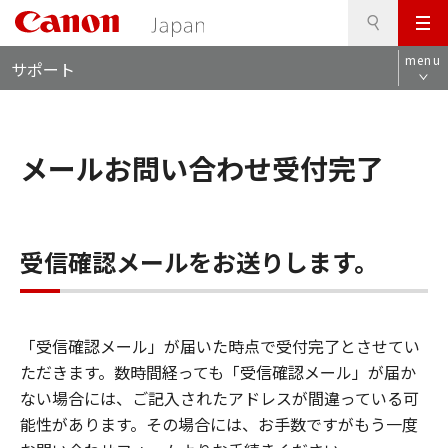
検
このページの本文へ
メ
索
ロ
ニ
menu
サポート
ー
ュ
カ
ー
ル
ナ
メールお問い合わせ受付完了
ビ
受信確認メールをお送りします。
「受信確認メール」が届いた時点で受付完了とさせてい
ただきます。数時間経っても「受信確認メール」が届か
ない場合には、ご記入されたアドレスが間違っている可
能性があります。その場合には、お手数ですがもう一度