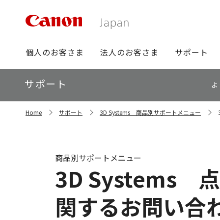
グ
個人のお客さま
法人のお客さま
サポート
ロ
ー
ロ
サポート
バ
よ
ー
ル
カ
ナ
サ
ル
Home
サポート
3D Systems 商品別サポートメニュー
イ
ビ
ナ
ト
ビ
内
の
現
商品別サポートメニュー
在
3D Syste
位
置
関するお問い合