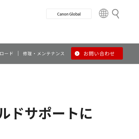
検
Canon Global
索
C
o
u
n
t
r
お問い合わせ
ロード
修理・メンテナンス
y
&
R
e
g
i
o
ィールドサポートに
n