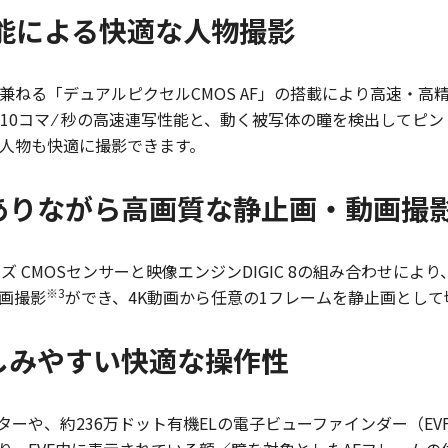
能による快適な人物撮影
兼ねる「デュアルピクセルCMOS AF」の搭載により高速・高精
最高約10コマ ⁄ 秒の高速連写性能と、動く被写体の瞳を検出してピ
人物も快適に撮影できます。
ありながら高画質な静止画・動画撮
サイズ CMOSセンサーと映像エンジンDIGIC 8の組み合わせ
※3
動画撮影
ができ、4K動画から任意の1フレームを静止画とし
しみやすい快適な操作性
ーや、約236万ドット有機ELの電子ビューファインダー（E