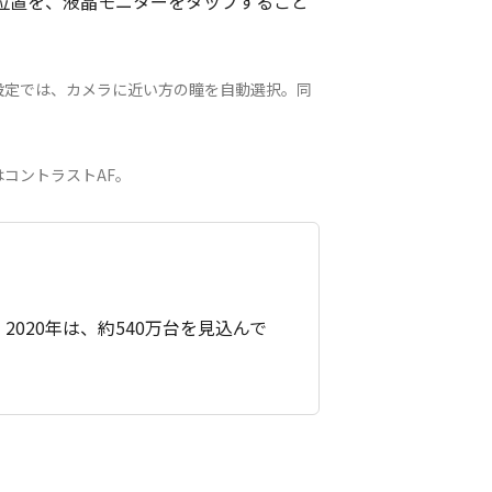
の位置を、液晶モニターをタップすること
期設定では、カメラに近い方の瞳を自動選択。同
式はコントラストAF。
020年は、約540万台を見込んで