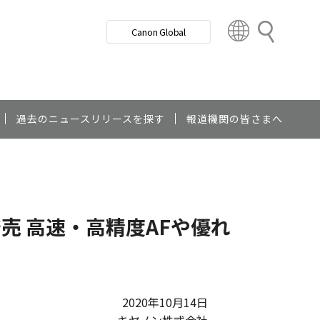
検
Canon Global
索
C
o
u
n
t
r
過去のニュースリリースを探す
報道機関の皆さまへ
y
&
R
e
g
発売 高速・高精度AFや優れ
i
o
n
2020年10月14日