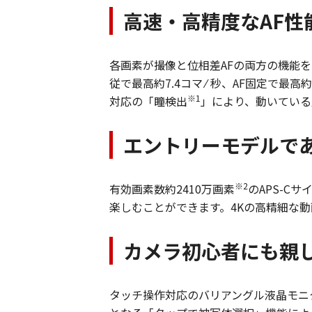
高速・高精度なAF性
各画素が撮像と位相差AFの両方の機能を
従で最高約7.4コマ ⁄ 秒、AF固定で
※1
対応の「瞳検出
」により、動いている
エントリーモデルで
※2
有効画素数約2410万画素
のAPS-C
楽しむことができます。4Kの高精細な
カメラ初心者にも親
タッチ操作対応のバリアングル液晶モニタ