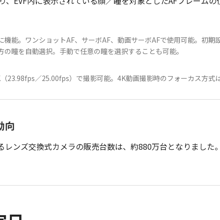
り、EVF内に表示されている顔／瞳を対象としたAFフレーム
時に機能。ワンショットAF、サーボAF、動画サーボAFで使用可能。初
方の瞳を自動選択。手動で任意の瞳を選択することも可能。
23.98fps／25.00fps）で撮影可能。4K動画撮影時のフォーカス方
動向
るレンズ交換式カメラの販売台数は、約880万台となりました。2