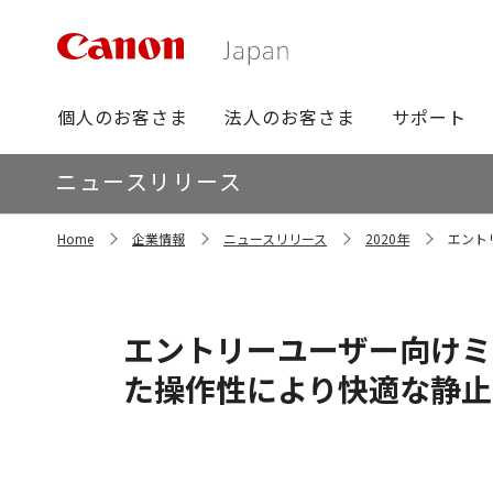
グ
個人のお客さま
法人のお客さま
サポート
ロ
ー
ロ
ニュースリリース
バ
ー
ル
カ
サ
ナ
Home
企業情報
ニュースリリース
2020年
エントリ
イ
ル
ビ
ト
ナ
内
ビ
の
現
エントリーユーザー向けミラー
在
位
た操作性により快適な静止
置