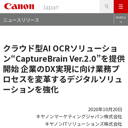
検
このページの本文へ
メ
索
ロ
ニ
menu
ニュースリリース
ー
ュ
カ
ー
ル
ナ
クラウド型AI OCRソリューショ
ビ
ン“CaptureBrain Ver.2.0”を提供
開始 企業のDX実現に向け業務プ
ロセスを変革するデジタルソリュ
ーションを強化
2020年10月20日
キヤノンマーケティングジャパン株式会社
キヤノンITソリューションズ株式会社