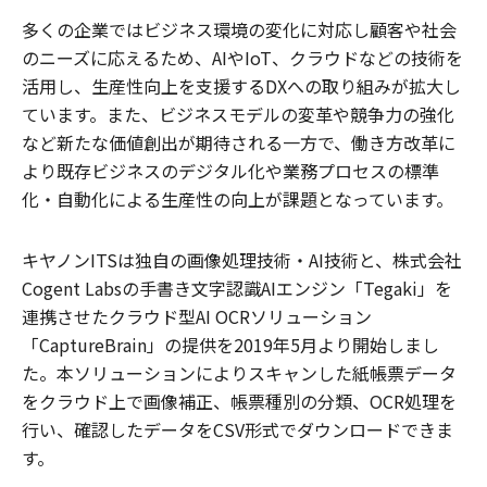
多くの企業ではビジネス環境の変化に対応し顧客や社会
のニーズに応えるため、AIやIoT、クラウドなどの技術を
活用し、生産性向上を支援するDXへの取り組みが拡大し
ています。また、ビジネスモデルの変革や競争力の強化
など新たな価値創出が期待される一方で、働き方改革に
より既存ビジネスのデジタル化や業務プロセスの標準
化・自動化による生産性の向上が課題となっています。
キヤノンITSは独自の画像処理技術・AI技術と、株式会社
Cogent Labsの手書き文字認識AIエンジン「Tegaki」を
連携させたクラウド型AI OCRソリューション
「CaptureBrain」の提供を2019年5月より開始しまし
た。本ソリューションによりスキャンした紙帳票データ
をクラウド上で画像補正、帳票種別の分類、OCR処理を
行い、確認したデータをCSV形式でダウンロードできま
す。