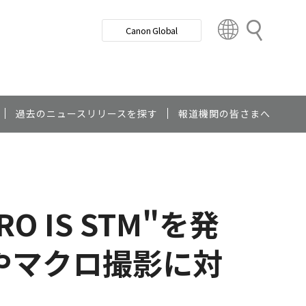
検
Canon Global
索
C
o
u
n
t
r
過去のニュースリリースを探す
報道機関の皆さまへ
y
&
R
e
g
O IS STM"を発
i
o
n
やマクロ撮影に対