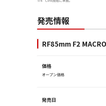
CIPA規格に準拠。
※4
発売情報
RF85mm F2 MACRO 
価格
オープン価格
発売日