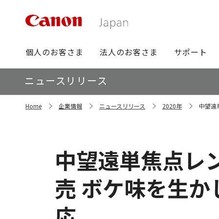
グ
個人のお客さま
法人のお客さま
サポート
ロ
ー
ロ
ニュースリリース
バ
ー
ル
カ
サ
ナ
Home
企業情報
ニュースリリース
2020年
中望遠単
イ
ル
ビ
ト
ナ
内
ビ
の
現
中望遠単焦点レンズ"
在
位
置
売 ボケ味を生
応