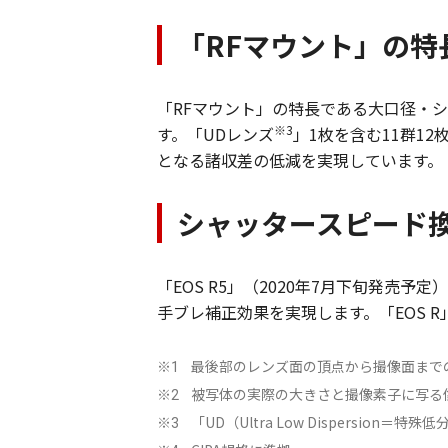
「RFマウント」の
「RFマウント」の特長である大口径・
※3
す。「UDレンズ
」1枚を含む11群1
となる諸収差の低減を実現しています。
シャッタースピード換
「EOS R5」（2020年7月下旬発売
手ブレ補正効果を実現します。「EOS R」
最後部のレンズ面の頂点から撮像面まで
※1
被写体の実際の大きさと撮像素子に写る
※2
「UD（Ultra Low Dispersion
※3