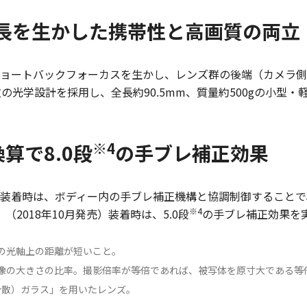
特長を生かした携帯性と高画質の両立
ショートバックフォーカスを生かし、レンズ群の後端（カメラ
2枚の光学設計を採用し、全長約90.5mm、質量約500gの小
※4
算で8.0段
の手ブレ補正効果
予定）装着時は、ボディー内の手ブレ補正機構と協調制御することで
※4
（2018年10月発売）装着時は、5.0段
の手ブレ補正効果を
の光軸上の距離が短いこと。
像の大きさの比率。撮影倍率が等倍であれば、被写体を原寸大である等倍
＝特殊低分散）ガラス」を用いたレンズ。