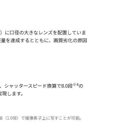
側）に口径の大きなレンズを配置していま
型・軽量を達成するとともに、画質劣化の原因
※4
、シャッタースピード換算で8.0段
の
実現します。
（1.0倍）で撮像素子上に写すことが可能。