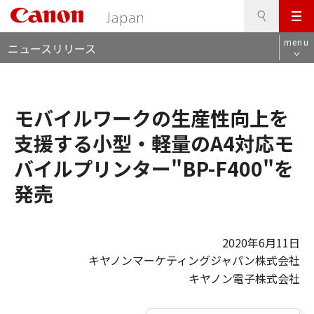
検
このページの本文へ
メ
索
ロ
ニ
menu
ニュースリリース
ー
ュ
カ
ー
ル
ナ
モバイルワークの生産性向上を
ビ
支援する小型・軽量のA4対応モ
バイルプリンター"BP-F400"を
発売
2020年6月11日
キヤノンマーケティングジャパン株式会社
キヤノン電子株式会社