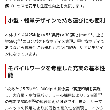
務プロセスを変革し生産性向上を支援します。
小型・軽量デザインで持ち運びにも便利
※1
本体サイズは254(幅)×55(奥行)×30(高さ)mm
、重さ
※1
約580g
のコンパクトなボディを実現。堅牢なボディで
ありながら携帯性にも優れカバンに収納しやすいデザイ
ンになっています。
モバイルワークを考慮した充実の基本性
能
※2
1枚あたり5.7秒
、300dpiの解像度で高速印刷を実現
※3
し、大容量・高放電バッテリーの採用により、2時間
※2
の充電で600枚
の連続印刷が可能です。また、サーマ
ルヘッドの採用により10万枚の耐久性を実現し、インク