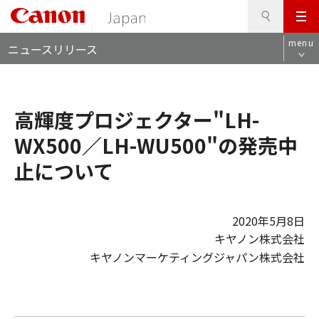
検
このページの本文へ
メ
索
ロ
ニ
menu
ニュースリリース
ー
ュ
カ
ー
ル
ナ
高輝度プロジェクター"LH-
ビ
WX500／LH-WU500"の発売中
止について
2020年5月8日
キヤノン株式会社
キヤノンマーケティングジャパン株式会社