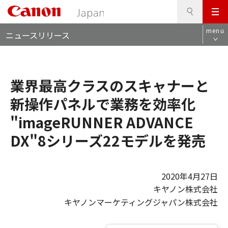
検
このページの本文へ
メ
索
ロ
ニ
menu
ニュースリリース
ー
ュ
カ
ー
ル
ナ
業界最高クラスのスキャナーと
ビ
新操作パネルで業務を効率化
"imageRUNNER ADVANCE
DX"8シリーズ22モデルを発売
2020年4月27日
キヤノン株式会社
キヤノンマーケティングジャパン株式会社