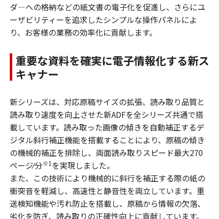
ダ―への格納などの紙文書の電子化を促進し、さらにユ
ーザビリティーを追求したシンプルな操作パネルによ
り、お客様の業務の効率化に貢献します。
重要な資料を確実に電子情報化する新ス
キャナー
新シリーズは、対応原稿サイズの拡張、読み取り品質と
読み取り速度を向上させた新ADFを全シリーズ共通で搭
載しています。読み取った画像の傾きを自動補正するデ
ジタル斜行補正機能を搭載することにより、原稿の傾き
の機械的補正を排除し、両面読み取りスピード最大270
※1
ページ⁄分
を実現しました。
また、この技術により機械的に斜行を補正する際の紙の
衝突音を軽減し、高速性と静音性を両立しています。重
送検知機能や汚れ防止を搭載し、原稿から情報の欠落、
劣化を防ぎ、読み取りの正確性向上に貢献しています。