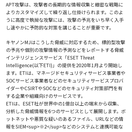
APT攻撃は、攻撃者の長期的な情報収集と緻密な戦略に
よりカスタマイズして繰り返し仕掛けられます。このよ
うに高度で執拗な攻撃には、攻撃の予兆をいち早く入手
し速やかに予防的な対策を講じることが重要です。
キヤノンMJはこうした脅威に対応するため、標的型攻撃
の予兆や個別の攻撃情報の予測などをレポートする脅威
インテリジェンスサービス「ESET Threat
Intelligence(以下ETI)」の提供を2020年1月より開始し
ます。ETIは、マネージドセキュリティサービス事業者や
SOCサービス事業者などのセキュリティサービスプロバ
イダーやCSIRTやSOCなどのセキュリティ対策部門を有
する企業や組織向けのサービスです。
ETIは、ESET社が世界中の1億台以上の端末から収集、
分析した脅威情報を6つのサービスとして展開します。ボ
ットネットや悪質な疑いのあるファイル、URLなどの情
報をSIEM<sup>※2</sup>などのシステムと連携可能な