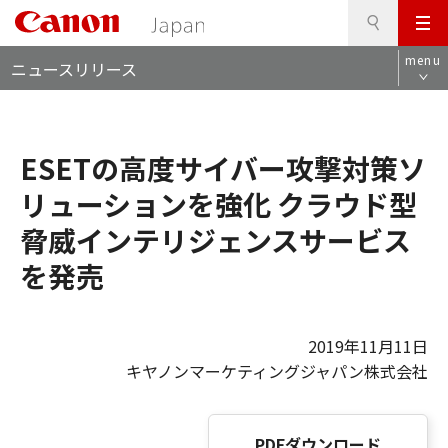
検
このページの本文へ
メ
索
ロ
ニ
menu
ニュースリリース
ー
ュ
カ
ー
ル
ナ
ESETの高度サイバー攻撃対策ソ
ビ
リューションを強化 クラウド型
脅威インテリジェンスサービス
を発売
2019年11月11日
キヤノンマーケティングジャパン株式会社
PDFダウンロード