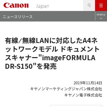
検
このページの本文へ
メ
索
ロ
ニ
menu
ニュースリリース
ー
ュ
カ
ー
ル
ナ
有線 ⁄ 無線LANに対応したA4ネ
ビ
ットワークモデル ドキュメント
スキャナー"imageFORMULA
DR-S150"を発売
2019年11月14日
キヤノンマーケティングジャパン株式会社
キヤノン電子株式会社