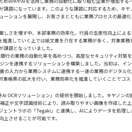
めRPAやAIを活用し業務の自動化に取り組む企業が増加する
課題になっています。このような課題に対応するため、キヤノン
ューションを展開し、お客さまとともに業務プロセスの最適化
しさを増す中、本部事務の効率化、行員の生産性向上による営業
入を推進していく上では紙文書を介在する業務が多く、対象業務を
が課題となっていました。
浜銀行の業務の自動化率を高めつつ、高度なセキュリティ対策
Rエンジンを連携するソリューションを構築しました。当初は、イ
紙文書の入力から業務システムに連携する一連の業務のデジタル
対象帳票の拡大を行い、業務効率化を推進していくことでコス
書きAI OCRソリューション」の提供を開始しました。キヤノン
ents」の画像補正や文字認識技術により、読み取りやすい画像を作成
ェントラボの「Tegaki」と連携し、AIによりデータを処理
向上させることが可能です。