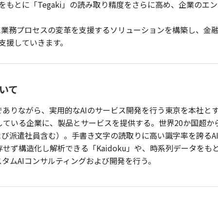
もとに「Tegaki」の読み取り精度をさらに高め、企業のエ
に業務プロセスの変革を支援するソリューションを構築し、金
支援していきます。
ついて
でありながら、実用的なAIのサービス開発を行う東京を本社と
ている企業に、製品とサービスを提供する。世界20か国超か
よび派遣社員含む）。手書き文字の読取りに高い識字率を誇るAI O
せず構造化し解析できる「Kaidoku」や、時系列データをも
タムAIコンサルティングおよび開発を行う。