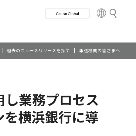
検
Canon Global
索
C
o
u
n
t
r
過去のニュースリリースを探す
報道機関の皆さまへ
y
&
R
e
g
活用し業務プロセス
i
o
n
ンを横浜銀行に導