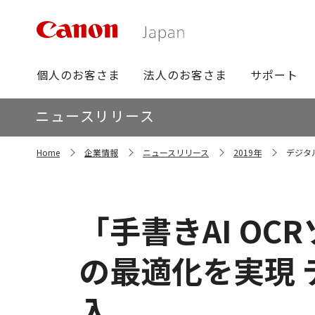
グ
個人のお客さま
法人のお客さま
サポート
ロ
ー
ロ
ニュースリリース
バ
ー
ル
カ
サ
ナ
Home
企業情報
ニュースリリース
2019年
デジタ
イ
ル
ビ
ト
ナ
内
ビ
の
現
「手書きAI O
在
位
置
の最適化を実現
入