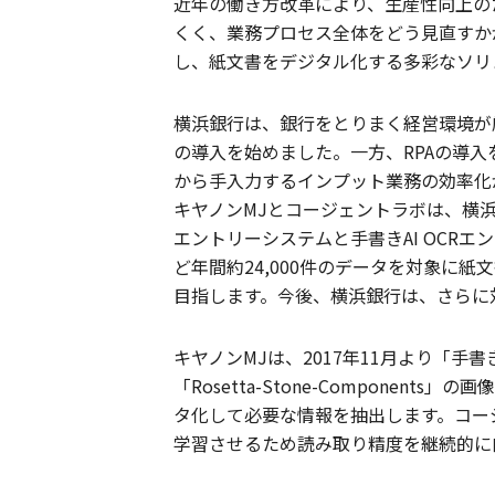
近年の働き方改革により、生産性向上のた
くく、業務プロセス全体をどう見直すかが
し、紙文書をデジタル化する多彩なソリ
横浜銀行は、銀行をとりまく経営環境が厳
の導入を始めました。一方、RPAの導
から手入力するインプット業務の効率化
キヤノンMJとコージェントラボは、横
エントリーシステムと手書きAI OC
ど年間約24,000件のデータを対象に
目指します。今後、横浜銀行は、さらに
キヤノンMJは、2017年11月より「手
「Rosetta-Stone-Compon
タ化して必要な情報を抽出します。コージ
学習させるため読み取り精度を継続的に