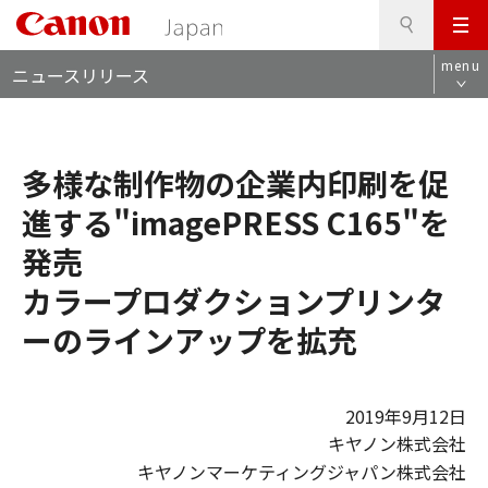
検
このページの本文へ
メ
索
ロ
ニ
menu
ニュースリリース
ー
ュ
カ
ー
ル
ナ
多様な制作物の企業内印刷を促
ビ
進する"imagePRESS C165"を
発売
カラープロダクションプリンタ
ーのラインアップを拡充
2019年9月12日
キヤノン株式会社
キヤノンマーケティングジャパン株式会社