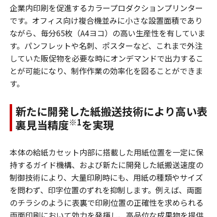
企業内印刷を促進するカラープロダクションプリンター
です。オフィス向け複合機並みに小さな設置面積であり
ながら、毎分65枚（A4ヨコ）の高い生産性を有していま
す。パンフレットや名刺、ポスターなど、これまで外注
していた販促物を必要な時にオンデマンドで出力するこ
とが可能になり、制作作業の効率化を図ることができま
す。
新たに開発した紙搬送技術により高い表
※1
裏見当精度
を実現
本体の給紙カセット内部に搭載した用紙位置を一定に保
持するガイド機構、および新たに開発した紙搬送速度の
制御技術により、大量印刷時にも、用紙の種類やサイズ
を問わず、印字位置のずれを抑制します。例えば、両面
のチラシのように表裏で印刷位置の正確性を求められる
両面印刷において効力を発揮し、高品位な成果物を提供