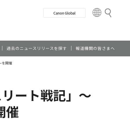
検
Canon Global
索
C
o
u
n
t
r
過去のニュースリリースを探す
報道機関の皆さまへ
y
～を開催
&
R
e
g
スリート戦記」～
i
o
n
開催