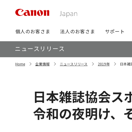
グ
個人のお客さま
法人のお客さま
サポート
ロ
ー
ロ
ニュースリリース
バ
ー
ル
カ
サ
ナ
Home
企業情報
ニュースリリース
2019年
日本雑
イ
ル
ビ
ト
ナ
内
ビ
の
現
日本雑誌協会ス
在
位
置
令和の夜明け、そ