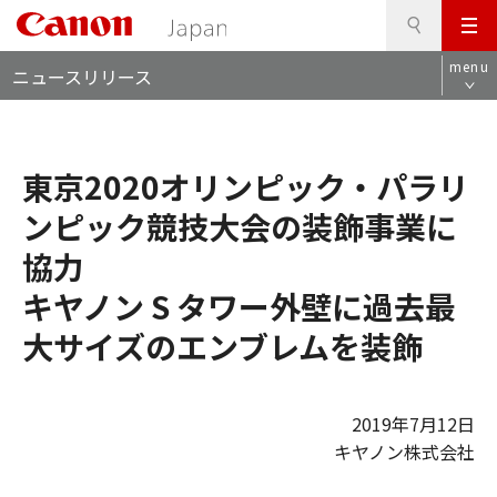
検
このページの本文へ
メ
索
ロ
ニ
menu
ニュースリリース
ー
ュ
カ
ー
ル
ナ
東京2020オリンピック・パラリ
ビ
ンピック競技大会の装飾事業に
協力
キヤノン S タワー外壁に過去最
大サイズのエンブレムを装飾
2019年7月12日
キヤノン株式会社