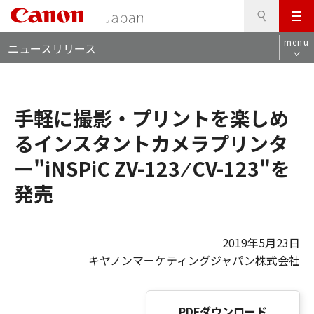
検
このページの本文へ
メ
索
ロ
ニ
menu
ニュースリリース
ー
ュ
カ
ー
ル
ナ
手軽に撮影・プリントを楽しめ
ビ
るインスタントカメラプリンタ
ー"iNSPiC ZV-123 ⁄ CV-123"を
発売
2019年5月23日
キヤノンマーケティングジャパン株式会社
PDFダウンロード