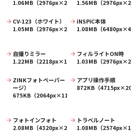
1.06MB（2976px×2268px）
1.56MB（2976px×22
CV-123（ホワイト）
iNSPiC本体
1.05MB（2976px×2268px）
1.08MB（6480px×43
自撮りミラー
フィルライトON時
1.22MB（2218px×1500px）
1.03MB（2976px×22
ZINKフォトペーパー（イメ
アプリ操作手順
ージ）
872KB（4715px×206
675KB（2064px×1192px）
フォトインフォト
トラベルノート
2.08MB（4320px×2972px）
1.08MB（2574px×17