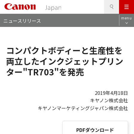
検
このページの本文へ
メ
索
ロ
ニ
menu
ニュースリリース
ー
ュ
カ
ー
ル
ナ
コンパクトボディーと生産性を
ビ
両立したインクジェットプリン
ター"TR703"を発売
2019年4月18日
キヤノン株式会社
キヤノンマーケティングジャパン株式会社
PDFダウンロード