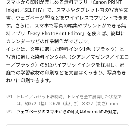
スマホから印刷が楽しめる無料アプリ「Canon PRINT
Inkjet／SELPHY」で、スマホやタブレット内の写真や文
※2
書、ウェブページ
などをワイヤレスでプリントできま
す。さらに、スマホで写真の編集やプリントができる無
料アプリ「Easy-PhotoPrint Editor」を使えば、簡単に
カレンダーなどの作品制作ができます。
インクは、文字に適した顔料インク1色（ブラック）と
写真に適した染料インク4色（シアン／マゼンタ／イエロ
ー／ブラック）の5色ハイブリッドインクを採用し、家
庭での学習教材の印刷などを文書はくっきり、写真もき
れいに印刷できます。
トレイ／カセット収納時。トレイを全て展開した状態で
※1
は、約372（幅）×628（奥行き）×322（高さ）mm
ウェブページのスマホからの印刷はAndroidのみ対応。
※2