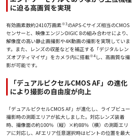
に迫る高画質を実現
※3
有効画素数約2410万画素
のAPS-Cサイズ相当のCMOS
センサーと、映像エンジンDIGIC 8の組み合わせにより、
解像度の高い静止画撮影や4K動画の撮影を実現していま
す。また、レンズの収差などを補正する「デジタルレン
※4
ズオプティマイザ」をカメラ内に搭載
し、高画質な撮
影が可能です。
「デュアルピクセルCMOS AF」の進化
により撮影の自由度が向上
「デュアルピクセルCMOS AF」が進化し、ライブビュー
撮影時の測距エリアが拡大しました。対応レンズ装着
時、撮像面の約100％（縦）×約88％（横）の測距エリ
アに対応し、AFエリア任意選択時はピントの位置を最大