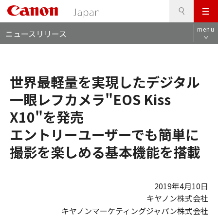
検
このページの本文へ
メ
索
ロ
ニ
menu
ニュースリリース
ー
ュ
カ
ー
ル
ナ
世界最軽量を実現したデジタル
ビ
一眼レフカメラ"EOS Kiss
X10"を発売
エントリーユーザーでも簡単に
撮影を楽しめる基本機能を搭載
2019年4月10日
キヤノン株式会社
キヤノンマーケティングジャパン株式会社