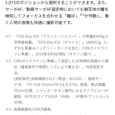
3,975のポジションから選択することができます。また、
サーボAF／動画サーボAF設定時においても被写体の瞳を
※5
検知してフォーカスを合わせる「瞳AF」
が作動し、動
く人物の表情も快適に撮影可能です。
「EOS Kiss X10（ブラック／シルバー）」が質量約449gで
※1
世界最軽量。「EOS Kiss X10（ホワイト）」は約451g（い
ずれも質量はバッテリー・カードを含む、CIPAガイドライ
ンに準拠）。2019年4月9日現在（キヤノン調べ）。
CIPAガイドラインに準拠して測定したAF時間の結果から算
※2
出（撮影条件や使用レンズにより異なる）。内部測定方
法。
[測定条件]測距輝度:EV12（常温・ISO100）、撮影モー
ド:M、「EF-S18-55mm F4-5.6 IS STM」使用、焦点距離
55mm位置、シャッターボタン操作によるライブビューAF
撮影、AF方式:ライブ1点AF（中央）、AF動作:ワンショット
AF時。
総画素数約2580万画素。
※3