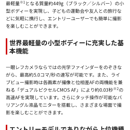
※1
最軽量
となる質量約449g（ブラック／シルバー）の小
型ボディーを実現し、子どもの運動会や友人との旅行な
どに気軽に携行し、エントリーユーザーでも簡単に撮影
を楽しむことができます。
世界最軽量の小型ボディーに充実した基
本機能
一眼レフカメラならではの光学ファインダーをのぞきな
がら、最高約5.0コマ/秒の連写が可能です。また、ライ
ブビュー撮影時は各画素が撮像と位相差AFの両機能を兼
※2
ねる「デュアルピクセルCMOS AF」により約0.03秒
の
高速AFを実現しています。さらにタッチ操作が可能なバ
リアングル液晶モニターを搭載し、さまざまな場面で撮
影を楽しむことができます。
エントリーモデルでありながら上位機種