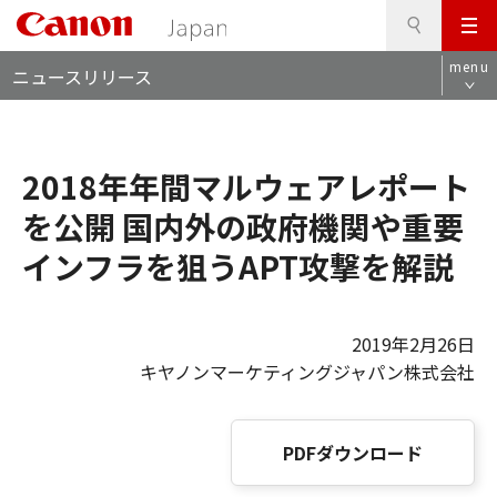
検
このページの本文へ
メ
索
ロ
ニ
menu
ニュースリリース
ー
ュ
カ
ー
ル
ナ
2018年年間マルウェアレポート
ビ
を公開 国内外の政府機関や重要
インフラを狙うAPT攻撃を解説
2019年2月26日
キヤノンマーケティングジャパン株式会社
PDFダウンロード