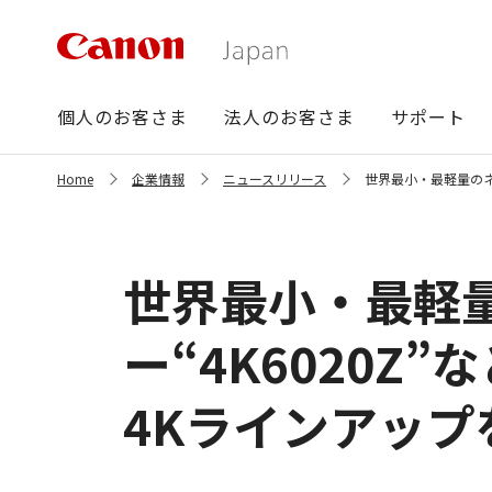
グ
個人のお客さま
法人のお客さま
サポート
ロ
ー
サ
Home
企業情報
ニュースリリース
世界最小・最軽量のネ
バ
イ
ト
ル
内
ナ
の
ビ
現
世界最小・最軽
在
位
置
ー“4K6020Z”
4Kラインアップ