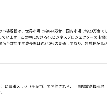
の市場規模は、世界市場で約644万台、国内市場で約23万台でし
しています。この中における4Kビジネスプロジェクターの市場は
の出荷台数年平均成長率は約340%の見通しであり、急成長が見
日（金）に幕張メッセ（千葉市）で開催される、「国際放送機器展（I
す。