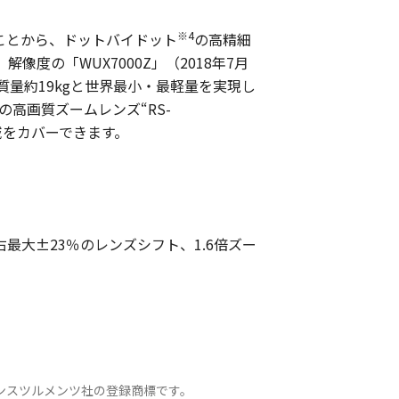
※4
ていることから、ドットバイドット
の高精細
像度の「WUX7000Z」（2018年7月
質量約19kgと世界最小・最軽量を実現し
高画質ズームレンズ“RS-
域をカバーできます。
最大±23％のレンズシフト、1.6倍ズー
ス・インスツルメンツ社の登録商標です。