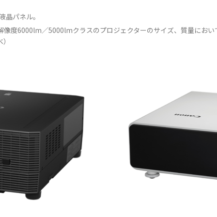
。反射型液晶パネル。
解像度6000lm／5000lmクラスのプロジェクターのサイズ、質量に
べ）