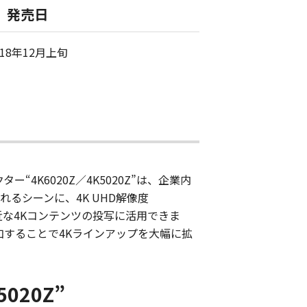
発売日
018年12月上旬
4K6020Z／4K5020Z”は、企業内
るシーンに、4K UHD解像度
など身近な4Kコンテンツの投写に活用できま
加することで4Kラインアップを大幅に拡
020Z”