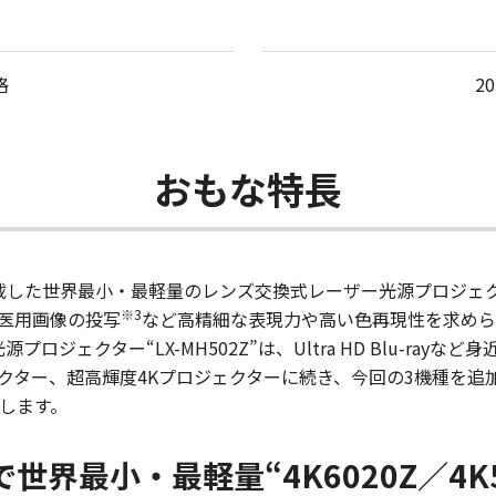
格
2
おもな特長
載した世界最小・最軽量のレンズ交換式レーザー光源プロジェクター“
※3
医用画像の投写
など高精細な表現力や高い色再現性を求められ
プロジェクター“LX-MH502Z”は、Ultra HD Blu-ray
クター、超高輝度4Kプロジェクターに続き、今回の3機種を追
します。
世界最小・最軽量“4K6020Z／4K5