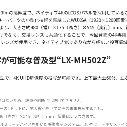
20Z”は5000lmの高輝度で、ネイティブ4KのLCOSパネルを採用し
ーツの小型化技術を集結したWUXGA（1920×1200画素）解
り、大きさ約480（幅）×175（高さ）×545（奥行）mm、
けでなく、交換レンズも共通化することで、今回発売の4K専用の
の交換レンズが使用でき、ネイティブ4Kでありながら幅広い投写領
が可能な普及型“LX-MH502Z”
で、4K UHD解像度の投写が可能です。上下最大±60%、左右
。
器ではないため、読影や診断には使用できません。
ターの1ドットに、拡大縮小をせずにそのまま投写すること。
196（高さ）×545（奥行）mm。質量はレンズ含まず。
singの略。デジタルミラーデバイスを用いた映像表示システム。DLP®は、テキサ