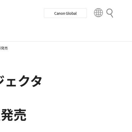
検
Canon Global
索
C
o
u
n
t
r
種発売
y
&
ジェクタ
R
e
g
i
o
n
種発売