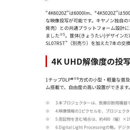
“4K6020Z”は6000lm、“4K50
な映像投写が可能です。キヤノン独自のキーパ
発売）との共通プラットフォーム設計によ
※5
ました
。筐体(きょうたい)デザインだ
SL07RST”（別売り）を加えた7本
4K UHD解像度の投写
※6
1チップDLP®
方式の小型・軽量な普及型
ム搭載で、自由度の高い設置ができます
3.本プロジェクターは、医療診断用機
※
4.映像情報の1ピクセルを、プロジェク
※
5.突起物を含む場合は、約480（幅）×
※
6.Digital Light Proces
※