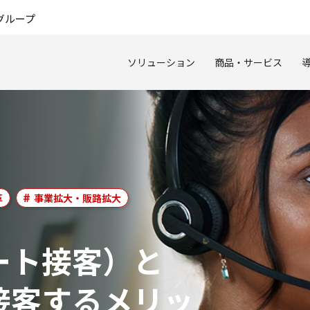
このページの本文へ
グループ
ソリューション
商品・サービス
革
事業拡大・販路拡大
ート接客）と
接客するメリッ