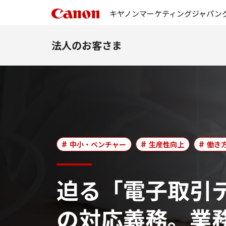
キヤノンマーケティングジャパン
法人のお客さま
中小・ベンチャー
生産性向上
働き
迫る「電子取引
の対応義務。業