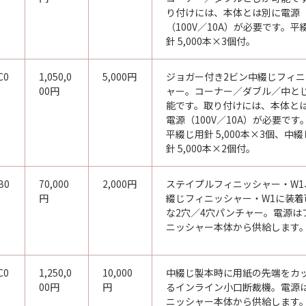
り付けには、本体とは別に電源
（100V／10A）が必要です。平
針 5,000本×3個付。
C0
1,050,0
5,000円
ジョガー付き2ビン中綴じフィニ
00円
ャー。コーナー／ダブル／中と
能です。取り付けには、本体と
電源（100V／10A）が必要です
平綴じ用針 5,000本×3個、中
針 5,000本×2個付。
B0
70,000
2,000円
ステイプルフィニッシャー・W1
円
綴じフィニッシャー・W1に装着
な2穴／4穴パンチャー。電源は
ニッシャー本体から供給します
C0
1,250,0
10,000
中綴じ製本時に用紙の先端をカ
00円
円
るインライン小口断裁機。電源
ニッシャー本体から供給します