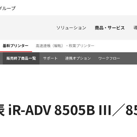
このページの本文へ
グループ
ソリューション
商品・サービス
基幹プリンター
高速連帳（輪転）・枚葉プリンター
販売終了商品一覧
サポート
連携オプション
ワークフロー
ADV 8505B III／85