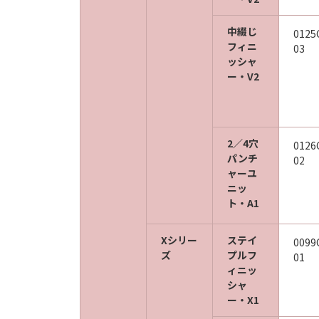
中綴じ
0125
フィニ
03
ッシャ
ー・V2
2／4穴
0126
パンチ
02
ャーユ
ニッ
ト・A1
Xシリー
ステイ
0099
ズ
プルフ
01
ィニッ
シャ
ー・X1