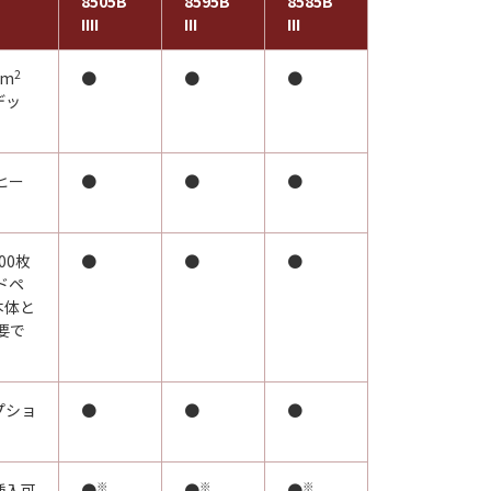
8505B
8595B
8585B
IIII
III
III
2
／m
●
●
●
デッ
。
ヒー
●
●
●
00枚
●
●
●
ドペ
本体と
必要で
プショ
●
●
●
※
※
※
挿入可
●
●
●