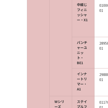
中綴じ
0100
フィニ
01
ッシャ
ー・X1
パンチ
2895
ャーユ
01
ニッ
ト・
BE1
インナ
2988
ートリ
01
マー・
A1
Wシリ
ステイ
0117
ーズ
プルフ
01