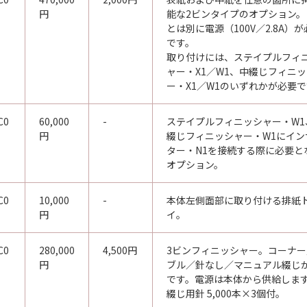
円
能な2ビンタイプのオプション。
とは別に電源（100V／2.8A）
です。
取り付けには、ステイプルフィ
ャー・X1／W1、中綴じフィニ
ー・X1／W1のいずれかが必要
C0
60,000
-
ステイプルフィニッシャー・W1
円
綴じフィニッシャー・W1にイン
ター・N1を接続する際に必要と
オプション。
C0
10,000
-
本体左側面部に取り付ける排紙
円
イ。
C0
280,000
4,500円
3ビンフィニッシャー。コーナー
円
ブル／針なし／マニュアル綴じ
です。電源は本体から供給しま
綴じ用針 5,000本×3個付。