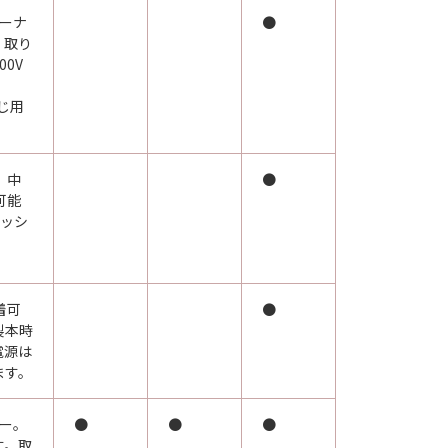
ーナ
●
。取り
0V
綴じ用
、中
●
可能
ニッシ
着可
●
製本時
電源は
ます。
ー。
●
●
●
す。取