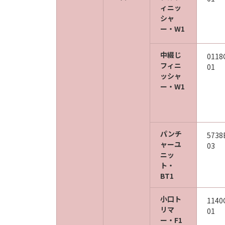
ィニッ
シャ
ー・W1
中綴じ
0118
フィニ
01
ッシャ
ー・W1
パンチ
5738
ャーユ
03
ニッ
ト・
BT1
小口ト
1140
リマ
01
ー・F1