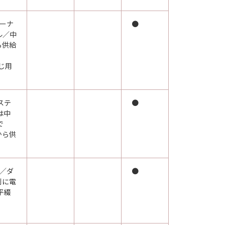
ーナ
●
ル／中
ら供給
綴じ用
ステ
●
は中
で
から供
／ダ
●
別に電
平綴