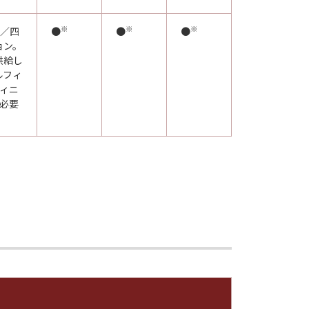
※
※
※
り／四
●
●
●
ョン。
供給し
ルフィ
フィニ
が必要