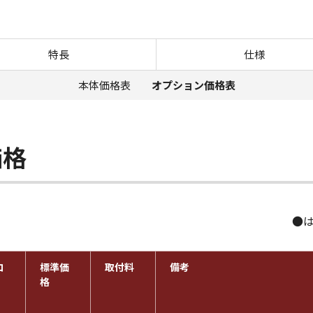
オプション価格表 iR-ADV 8505B 
特長
仕様
本体価格表
オプション価格表
価格
●
コ
標準価
取付料
備考
格