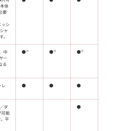
 本体
が必要
ニッシ
ッシャ
です。
※
※
※
、中
●
●
●
サー
なる
トレ
●
●
●
／ダ
●
が可能
す。平