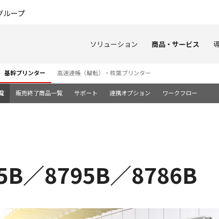
このページの本文へ
グループ
ソリューション
商品・サービス
基幹プリンター
高速連帳（輪転）・枚葉プリンター
覧
販売終了商品一覧
サポート
連携オプション
ワークフロー
05B／8795B／8786B