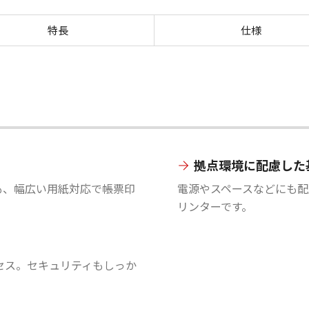
概要 iR-ADV 8705B／8795
特長
仕様
拠点環境に配慮した
も、幅広い用紙対応で帳票印
電源やスペースなどにも配
リンターです。
セス。セキュリティもしっか