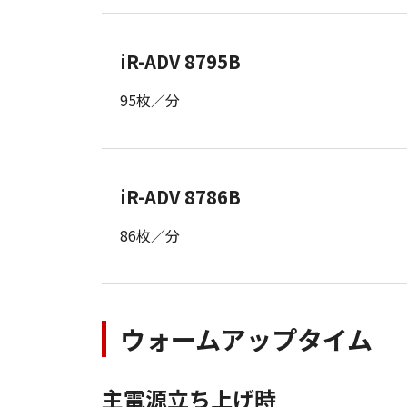
iR-ADV 8795B
95枚／分
iR-ADV 8786B
86枚／分
ウォームアップタイム
主電源立ち上げ時