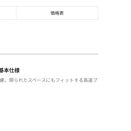
B／8786B
価格表
基本仕様
慮。限られたスペースにもフィットする高速プ