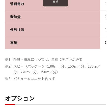
ます
消費電力
11
発熱量
21
外形寸法
17
重量
83
紙質・紙厚によっては、事前にテストが必要
※1
スピードパッケージ（100m／分、150m／分、180m／
※2
分、220m／分、250m／分）
バキュームユニット含まず
※3
オプション