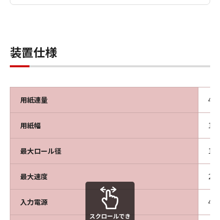
装置仕様
用紙連量
40
用紙幅
16
最大ロール径
13
最大速度
25
入力電源
40
スクロールでき