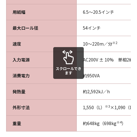
用紙幅
6.5～20.5インチ
最大ロール径
54インチ
※2
速度
10～220m／分
入力電源
AC200V ± 10% 単相2線
スクロールでき
ます
消費電力
約950VA
発熱量
約2,592kJ／h
※3
外形寸法
1,550（L）
×1,090（D
※4
重量
約648kg（698kg
）