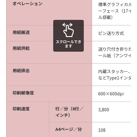
オペレーション
標準グラフィカル・
ーフェース（17イ
ル搭載）
用紙搬送
ピン送り方式
スクロールでき
ます
用紙供給
送り穴付き折りたた
ール紙（アンワイン
用紙排出
内蔵スタッカー、ま
などType1インタ
印刷解像度
600×600dpi
印刷速度
行／分（6行／
3,800
インチ）
A4ページ／分
108