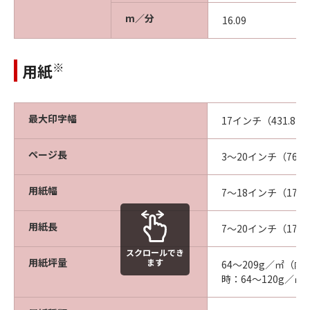
m／分
16.09
※
用紙
最大印字幅
17インチ（431.8m
ページ長
3～20インチ（76～
用紙幅
7～18インチ（178
用紙長
7～20インチ（178
スクロールでき
用紙坪量
ます
64～209g／㎡（
時：64～120g／㎡