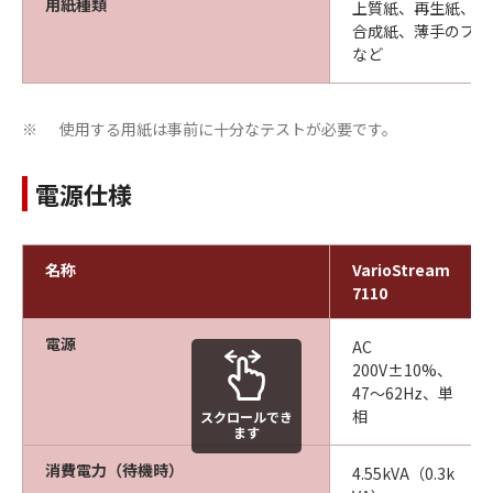
用紙種類
上質紙、再生紙、圧
合成紙、薄手のプラ
など
使用する用紙は事前に十分なテストが必要です。
※
電源仕様
名称
VarioStream
7110
電源
AC
200V±10%、
47～62Hz、単
相
スクロールでき
ます
消費電力（待機時）
4.55kVA（0.3k