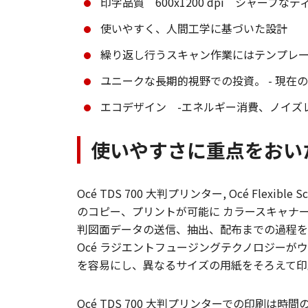
印字品質 600x1200 dpi シャープ
使いやすく、人間工学に基づいた設計
繰り返し行うスキャン作業にはテンプレ
ユニークな長期的視野での投資。 - 現
エコデザイン -エネルギー消費、ノイズ
使いやすさに重点をおいた
Océ TDS 700 大判プリンター, Océ Fle
のコピー、プリントが可能に カラースキャナーからのデー
判図面データの送信、抽出、配布までの過程を
Océ ラジエントフュージングテクノロジー
を容易にし、異なるサイズの用紙をそろえて印
Océ TDS 700 大判プリンターでの印刷は時