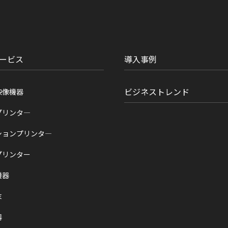
ービス
導入事例
ビジネストレンド
映像機器
プリンタ―
ションプリンタ―
プリンター
機器
末
器