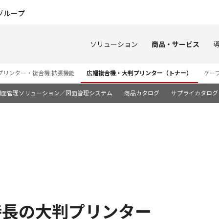
このページの本文へ
グループ
ソリューション
商品・サービス
プリンター・複合機 拡張機能
広幅複合機・大判プリンター（トナー）
ケー
図面管理ソリューション／図面管理システム
商品カタログ
サプライカタログ
特長の大判プリンター