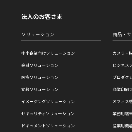
内
の
現
法人のお客さま
在
位
置
ソリューション
商品・サ
中小企業向けソリューション
カメラ・
金融ソリューション
ビジネス
医療ソリューション
プロダク
文教ソリューション
商業印刷
イメージングソリューション
オフィス
セキュリティソリューション
業務用端
ドキュメントソリューション
産業用機