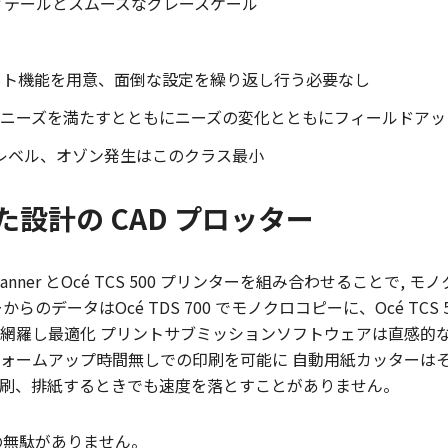
なディテールとスムーズなグレースケール
ート機能を用意、面倒な設定を繰り返し行う必要なし
在のニーズを満たすとともにニーズの変化とともにフィールドア
レベル、オゾン発生はこのクラス最小
設計の CAD プロッター
xible Scanner とOcé TCS 500 プリンターを組み合わせる
タはOcé TDS 700 でモノクロコピーに、Océ TCS 500で
網羅し最適化 プリントサブミッションソフトウェアは直感的
がウォームアップ時間無しでの印刷を可能に 自動用紙カッター
刷、排紙するときでも速度を落とすことがありません。
間の無駄がありません。