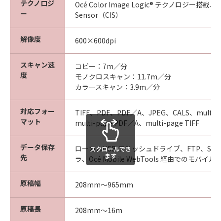
テクノロジ
Océ Color Image Logic® テクノロジー搭載、Co
ー
Sensor（CIS）
解像度
600×600dpi
スキャン速
コピー：7m／分
度
モノクロスキャン：11.7m／分
カラースキャン：3.9m／分
対応フォー
TIFF、PDF、PDF／A、JPEG、CALS、multi-p
マット
multi-page PDF／A、multi-page TIFF
データ保存
ローカルUSB フラッシュドライブ、FTP、SM
スクロールでき
ます
先
ラ、Océ Mobile WebTools 経由でのモバイ
原稿幅
208mm～965mm
原稿長
208mm～16m