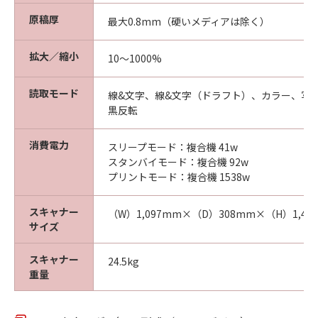
原稿厚
最大0.8mm（硬いメディアは除く）
拡大／縮小
10～1000%
読取モード
線&文字、線&文字（ドラフト）、カラー、写
黒反転
消費電力
スリープモード：複合機 41w
スタンバイモード：複合機 92w
プリントモード：複合機 1538w
スキャナー
（W）1,097mm×（D）308mm×（H）1,40
サイズ
スキャナー
24.5kg
重量