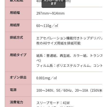
最大給紙
400m（1ロール200m）
ます
用紙幅
297mm～914mm
用紙厚
60～110g／㎡
排紙方式
エアセパレーション機能付きトップデリバリー
枚のA0サイズ用紙を排紙可能
用紙タイプ
紙系：普通紙、再生紙、カラー紙、トランスペ
ペ）
フィルム系：ポリエステルフィルム、コントラ
オゾン排出
0.001mg／㎥
電源
100～240V、50／60Hz、20～10A（150V未
消費電力
スリープモード：41W