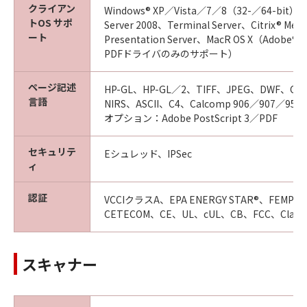
クライアン
Windows® XP／Vista／7／8（32-／64-bit）／
トOS サポ
Server 2008、Terminal Server、Citrix® Met
ート
Presentation Server、MacR OS X（Adobe® P
PDFドライバのみのサポート）
ページ記述
HP-GL、HP-GL／2、TIFF、JPEG、DWF、CA
言語
NIRS、ASCII、C4、Calcomp 906／907／951
オプション：Adobe PostScript 3／PDF
セキュリテ
Eシュレッド、IPSec
ィ
認証
VCCIクラスA、EPA ENERGY STAR®、FEMP、T
CETECOM、CE、UL、cUL、CB、FCC、Class
スキャナー