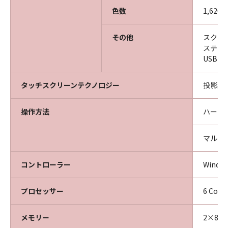
色数
1,620
その他
スクリ
ステー
USB
タッチスクリーンテクノロジー
投影型
操作方法
ハード
マルチ
コントローラー
Windows
プロセッサー
6 Core
メモリー
2×8GB