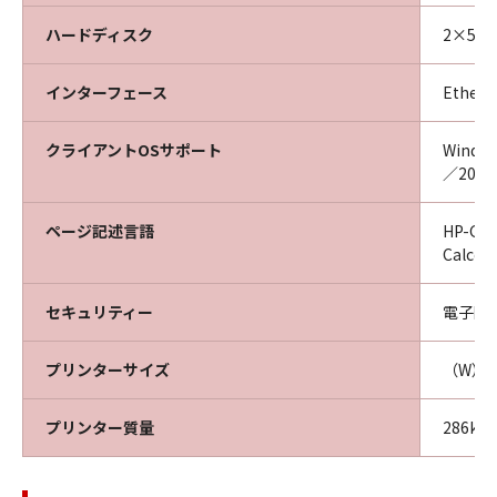
ハードディスク
2×500
インターフェース
Ethern
クライアントOSサポート
Windo
／2022
ページ記述言語
HP-GL
Calco
セキュリティー
電子断裁
プリンターサイズ
（W）1
プリンター質量
286kg