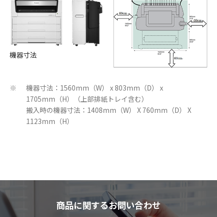
機器寸法
機器寸法：1560mm（W） x 803mm（D） x
※
1705mm（H）（上部排紙トレイ含む）
搬入時の機器寸法：1408mm（W） X 760mm（D） X
1123mm（H）
商品に関するお問い合わせ