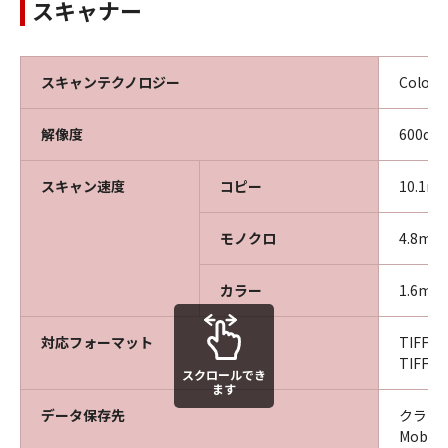
スキャナー
スキャンテクノロジー
Color
解像度
600dpi
スキャン速度
コピー
10.1
モノクロ
4.8m／
カラー
1.6m／
対応フォーマット
TIFF
TIFF
スクロールでき
ます
データ保存先
クラウド
Mobi