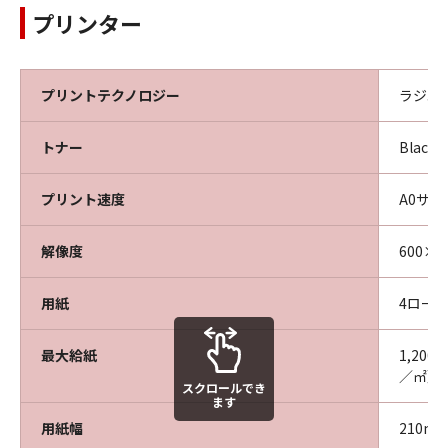
プリンター
プリントテクノロジー
ラジエ
トナー
Black
プリント速度
A0サ
解像度
600×1,
用紙
4ロー
最大給紙
1,20
／㎡）
スクロールでき
ます
用紙幅
210m