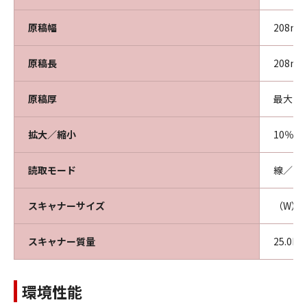
原稿幅
208m
原稿長
208m
原稿厚
最大 0
拡大／縮小
10％～1
読取モード
線／テ
スキャナーサイズ
（W）1
スキャナー質量
25.0kg
環境性能