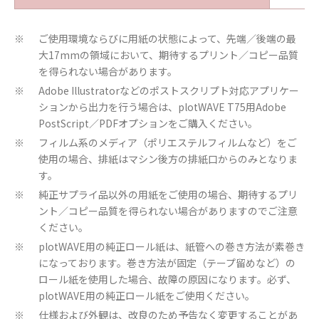
ご使用環境ならびに用紙の状態によって、先端／後端の最
※
大17mmの領域において、期待するプリント／コピー品質
を得られない場合があります。
Adobe Illustratorなどのポストスクリプト対応アプリケー
※
ションから出力を行う場合は、plotWAVE T75用Adobe
PostScript／PDFオプションをご購入ください。
フィルム系のメディア（ポリエステルフィルムなど）をご
※
使用の場合、排紙はマシン後方の排紙口からのみとなりま
す。
純正サプライ品以外の用紙をご使用の場合、期待するプリ
※
ント／コピー品質を得られない場合がありますのでご注意
ください。
plotWAVE用の純正ロール紙は、紙管への巻き方法が素巻き
※
になっております。巻き方法が固定（テープ留めなど）の
ロール紙を使用した場合、故障の原因になります。必ず、
plotWAVE用の純正ロール紙をご使用ください。
仕様および外観は、改良のため予告なく変更することがあ
※