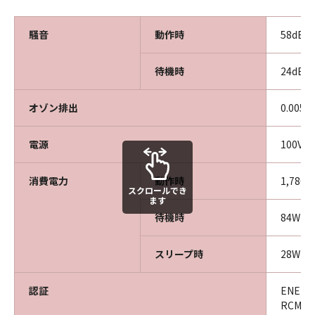
騒音
動作時
58dB
待機時
24dB
オゾン排出
0.005
電源
100V 5
消費電力
動作時
1,786k
スクロールでき
ます
待機時
84W
スリープ時
28W
認証
ENERG
RCM、E