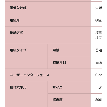
画像欠け幅
先端／
用紙厚
60g／
排紙方式
標準：
オプシ
用紙タイプ
用紙
普通紙
特殊素材
両面マ
ユーザーインターフェース
Clea
操作パネル
サイズ
（W）3
解像度
800ピ