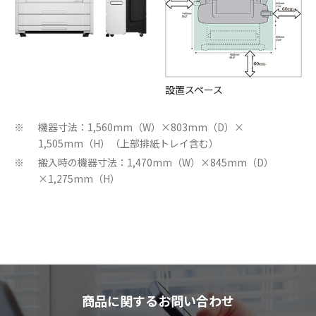
設置スペース
機器寸法：1,560mm（W）×803mm（D）×
※
1,505mm（H）（上部排紙トレイ含む）
搬入時の機器寸法：1,470mm（W）×845mm（D）
※
×1,275mm（H）
商品に関するお問い合わせ