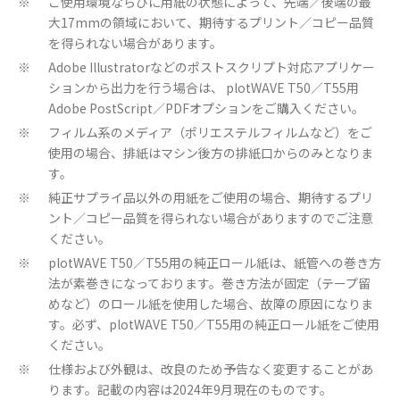
ご使用環境ならびに用紙の状態によって、先端／後端の最
※
大17mmの領域において、期待するプリント／コピー品質
を得られない場合があります。
Adobe Illustratorなどのポストスクリプト対応アプリケー
※
ションから出力を行う場合は、 plotWAVE T50／T55用
Adobe PostScript／PDFオプションをご購入ください。
フィルム系のメディア（ポリエステルフィルムなど）をご
※
使用の場合、排紙はマシン後方の排紙口からのみとなりま
す。
純正サプライ品以外の用紙をご使用の場合、期待するプリ
※
ント／コピー品質を得られない場合がありますのでご注意
ください。
plotWAVE T50／T55用の純正ロール紙は、紙管への巻き方
※
法が素巻きになっております。巻き方法が固定（テープ留
めなど）のロール紙を使用した場合、故障の原因になりま
す。必ず、plotWAVE T50／T55用の純正ロール紙をご使用
ください。
仕様および外観は、改良のため予告なく変更することがあ
※
ります。記載の内容は2024年9月現在のものです。