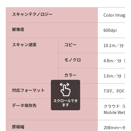
スキャンテクノロジー
Color Imag
解像度
600dpi
スキャン速度
コピー
10.1m／分
モノクロ
4.8m／分（60
カラー
1.6m／分（60
対応フォーマット
TIFF、PDF
スクロールでき
ます
データ保存先
クラウド（We
Mobile W
原稿幅
208mm～96