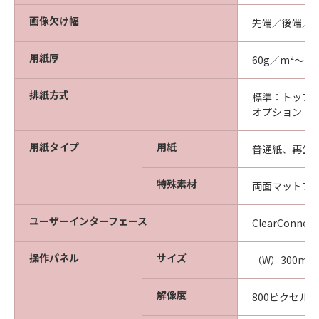
画像欠け幅
先端／後端／
用紙厚
60g／m²～11
排紙方式
標準：トップ
オプション：
用紙タイプ
用紙
普通紙、再生
特殊素材
両面マットフ
ユーザーインターフェース
ClearConn
操作パネル
サイズ
（W）300m
解像度
800ピクセル×