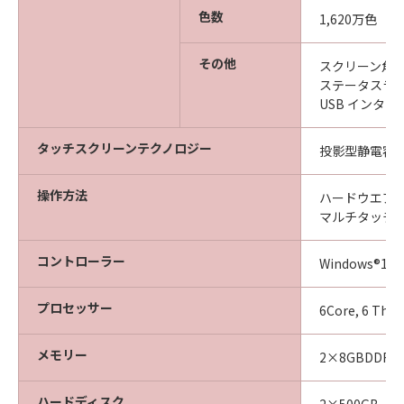
色数
1,620万色
その他
スクリーン角度
ステータスラ
USB インタ
タッチスクリーンテクノロジー
投影型静電容
操作方法
ハードウエア
マルチタッチ
コントローラー
Windows®10 Io
プロセッサー
6Core, 6 Thre
メモリー
2×8GBDDR4
ハードディスク