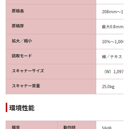
原稿長
208mm～16
原稿厚
最大0.8mm
拡大／縮小
10％～1,000％
読取モード
線／テキスト
スキャナーサイズ
（W）1,097
スキャナー質量
25.0kg
環境性能
騒音
動作時
58dB