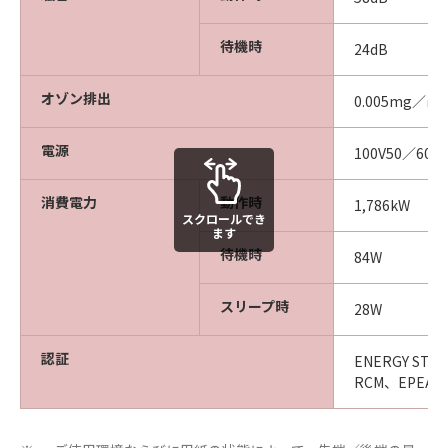
待機時
24dB
オゾン排出
0.005mg／㎥
電源
100V50／60Hz
消費電力
動作時
1,786kW
スクロールでき
ます
待機時
84W
スリープ時
28W
認証
ENERGY STA
RCM、EPEAT、