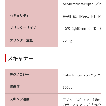
Adobe®PostScript®3／
セキュリティ
電子断裁、IPSec、HTT
プリンターサイズ
（W）1,560mm×（D）80
プリンター重量
220kg
スキャナー
テクノロジー
Color ImageLogic® テク
解像度
600dpi
スキャン速度
モノクロスキャン：4.8m／分（6
カラースキャン：1.6m／分（60