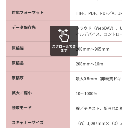
対応フォーマット
TIFF、PDF、PDF／A、JP
データ保存先
クラウド（WebDAV）、USB
イルデバイス、コントローラ
スクロールでき
原稿幅
208mm～965mm
ます
原稿長
208mm～16m
原稿厚
最大0.8mm（非硬質ドキュ
拡大／縮小
10～1000%
読取モード
線／テキスト、折られた線／
スキャナーサイズ
（W）1,097mm×（D）30