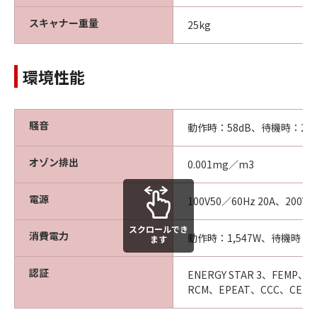
スキャナー重量
25kg
環境性能
騒音
動作時：58dB、待機時：24d
オゾン排出
0.001mg／m3
電源
100V50／60Hz 20A、200V 5
スクロールでき
消費電力
動作時：1,547W、待機時：
ます
認証
ENERGY STAR 3、FEMP、T
RCM、EPEAT、CCC、CE、FCC