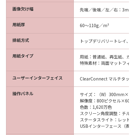
画像欠け幅
先端／後端／左／右：3mm
用紙厚
60～110g／m²
排紙方式
トップデリバリートレイ、後
用紙タイプ
用紙：普通紙、再生紙、カラ
特殊素材：両面マットフィル
ユーザーインターフェイス
ClearConnect マルチタッ
操作パネル
サイズ：（W）300mm×（D
解像度：800ピクセル×600
色数：1,620万色
スクリーン角度調整：チルト（
ステータスライト：レッド、
USBインターフェース（表