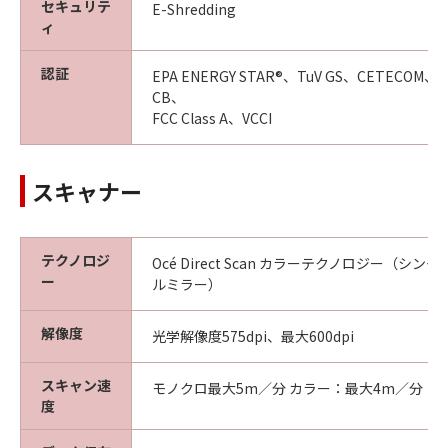
セキュリテ
E-Shredding
ィ
認証
EPA ENERGY STAR®、TuV GS、CETECOM
CB、
FCC Class A、VCCI
スキャナー
テクノロジ
Océ Direct Scan カラーテクノロジー（シ
ー
ルミラー）
解像度
光学解像度575dpi、最大600dpi
スキャン速
モノクロ最大5m／分 カラー：最大4m／分
度