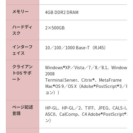
メモリー
4GB DDR2 DRAM
ハードディ
2×500GB
スク
インターフ
10／100／1000 Base-T（RJ45）
ェイス
クライアン
Windows®XP／Vista／7／8／8.1、Windows®S
トOS サポ
2008
ート
Terminal Server、Citrix®、MetaFrame
Mac®OS 9／OS X（Adobe®PostScript®3／PD
ョン））
ページ記述
HP-GL、HP-GL／2、TIFF、JPEG、CALS-I、N
言語
ASCII、CalComp、C4 Adobe®PostScript
ン）