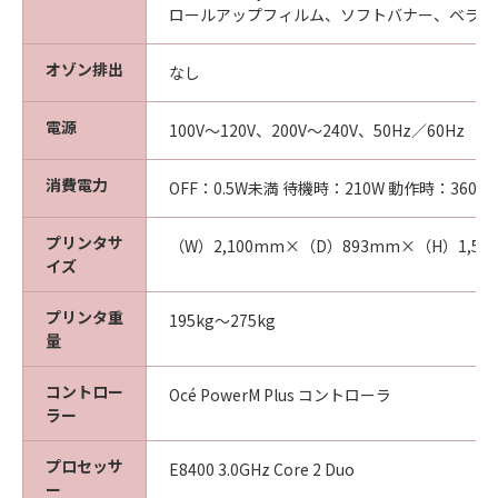
ロールアップフィルム、ソフトバナー、ベラム
オゾン排出
なし
電源
100V～120V、200V～240V、50Hz／60Hz
消費電力
OFF：0.5W未満 待機時：210W 動作時：360W
プリンタサ
（W）2,100mm×（D）893mm×（H）1,57
イズ
プリンタ重
195kg～275kg
量
コントロー
Océ PowerM Plus コントローラ
ラー
プロセッサ
E8400 3.0GHz Core 2 Duo
ー