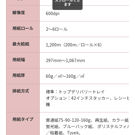
ます
解像度
600dpi
用紙ロール
2～6ロール
最大給紙
1,200m（200m／ロール×6）
用紙幅
297mm～1,067mm
用紙厚
60g／㎡～160g／㎡
排紙方式
標準：トップデリバリートレイ
オプション：42インチスタッカー、レシービン
機
用紙タイプ
普通紙75-90-120-160g、再生紙、カラー紙、
蛍光紙、ブルーバック紙、 ポリステルフィル
／粘着紙、Tyvek、