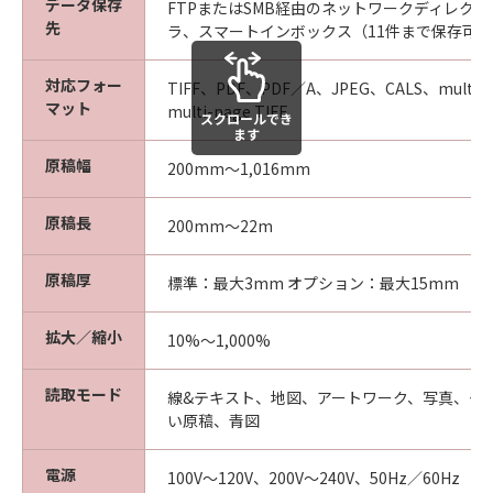
データ保存
FTPまたはSMB経由のネットワークディレク
先
ラ、スマートインボックス（11件まで保存可
対応フォー
TIFF、PDF、PDF／A、JPEG、CALS、multi-
マット
multi-page TIFF
スクロールでき
ます
原稿幅
200mm～1,016mm
原稿長
200mm～22m
原稿厚
標準：最大3mm オプション：最大15mm
拡大／縮小
10%～1,000%
読取モード
線&テキスト、地図、アートワーク、写真、グ
い原稿、青図
電源
100V～120V、200V～240V、50Hz／60Hz