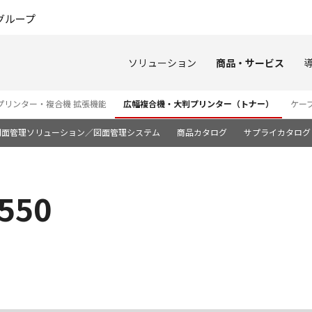
このページの本文へ
グループ
ソリューション
商品・サービス
プリンター・複合機 拡張機能
広幅複合機・大判プリンター（トナー）
ケー
図面管理ソリューション／図面管理システム
商品カタログ
サプライカタログ
 550