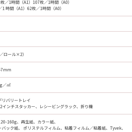
8枚／1時間（A1）107枚／1時間（A0）
1 時間（A1）62枚／1時間（A0）
m／ロール×2）
67mm
0g／㎡
デリバリートレイ
42インチスタッカー、レシービングラック、折り機
-120-160g、再生紙、カラー紙、
バック紙、 ポリステルフィルム、粘着フィルム／粘着紙、Tyvek、