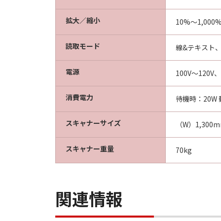
拡大／縮小
10%～1,000
読取モード
線&テキスト
電源
100V～120V、
消費電力
待機時：20W 
スキャナーサイズ
（W）1,300
スキャナー重量
70kg
関連情報