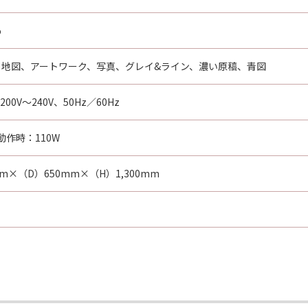
%
、地図、アートワーク、写真、グレイ&ライン、濃い原稿、青図
200V～240V、50Hz／60Hz
動作時：110W
mm×（D）650mm×（H）1,300mm