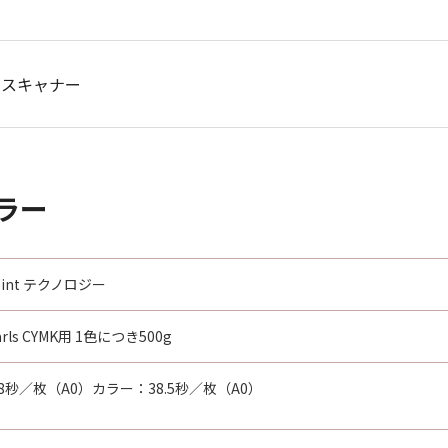
スキャナー
ラー
lPoint テクノロジー
earls CYMK用 1色につき500g
8秒／枚（A0）カラー：38.5秒／枚（A0）