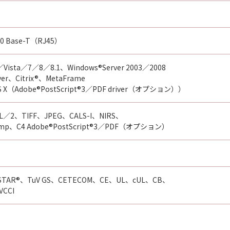
0 Base-T（RJ45）
／Vista／7／8／8.1、Windows®Server 2003／2008
rver、Citrix®、MetaFrame
S X（Adobe®PostScript®3／PDF driver（オプション））
L／2、TIFF、JPEG、CALS-I、NIRS、
omp、C4 Adobe®PostScript®3／PDF（オプション）
Y STAR®、TuV GS、CETECOM、CE、UL、cUL、CB、
VCCI