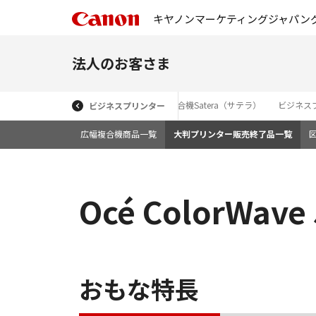
キヤノンマーケティングジャパン
法人のお客さま
向け複合機
レーザービームプリンター・複合機Satera（サテラ）
ビジネス
ビジネスプリンター
広幅複合機商品一覧
大判プリンター販売終了品一覧
Océ ColorWave
おもな特長