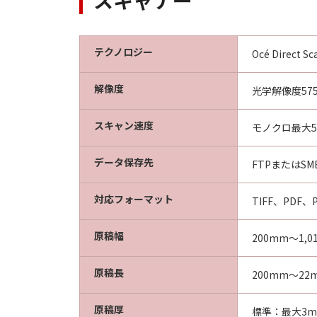
スキャナー
テクノロジー
Océ Dire
解像度
光学解像度575d
スキャン速度
モノクロ最大5
データ保存先
FTPまたは
対応フォーマット
TIFF、PDF、P
原稿幅
200mm～1,0
原稿長
200mm～22
原稿厚
標準：最大3m