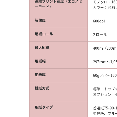
連続プリント速度（エコノミ
モノクロ：16
ーモード）
カラー：91枚／
解像度
600dpi
用紙ロール
2 ロール
最大給紙
400m（200
用紙幅
297mm～1,0
用紙厚
60g／㎡～16
排紙方式
標準：トップ
オプション：
用紙タイプ
普通紙75-90
蛍光紙、ブルー