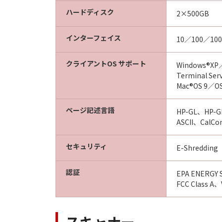
ハードディスク
2×500GB
インターフェイス
10／100／100
クライアントOS サポート
Windows®XP
Terminal Se
Mac®OS 9／O
ページ記述言語
HP-GL、HP-G
ASCII、CalC
セキュリティ
E-Shredding
認証
EPA ENERG
FCC Class A、