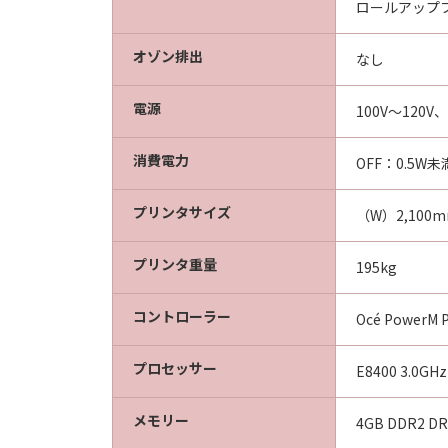
ロールアップ
オゾン排出
なし
電源
100V～120V、
消費電力
OFF：0.5W
プリンタサイズ
（W）2,100
プリンタ重量
195kg
コントローラー
Océ PowerM
プロセッサー
E8400 3.0GHz
メモリー
4GB DDR2 D