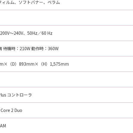
フィルム、ソフトバナー、ベラム
200V～240V、50Hz／60 Hz
未満 待機時：210W 動作時：360W
mm×（D）893mm×（H）1,575mm
 Plus コントローラ
 Core 2 Duo
RAM