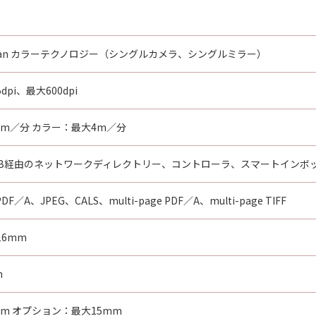
ct Scan カラーテクノロジー（シングルカメラ、シングルミラー）
pi、最大600dpi
m／分 カラー：最大4m／分
SMB経由のネットワークディレクトリー、コントローラ、スマートインボ
DF／A、JPEG、CALS、multi-page PDF／A、multi-page TIFF
16mm
m
m オプション：最大15mm