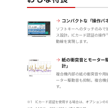
コンパクトな「操作パ
ソフトキーへのタッチのみで
ス設計。ICカード認証の操作
動線を実現します。
紙の衝突音とモーター
計」
複合機内部の紙の衝突音や用
ーター駆動音も抑制。複合機
す。
ICカード認証を使用する場合は、オプションのI
※1