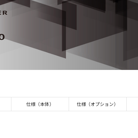
iR-ADV 6800シリーズ 概要
仕様（本体）
仕様（オプション）