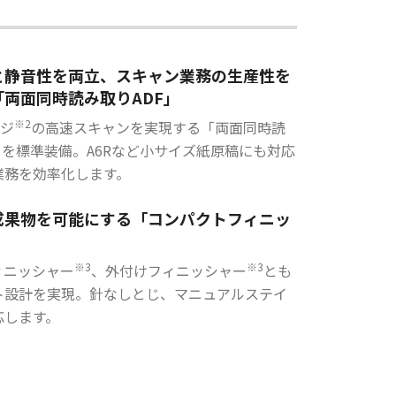
と静音性を両立、スキャン業務の生産性を
「両面同時読み取りADF」
※2
ージ
の高速スキャンを実現する「両面同時読
」を標準装備。A6Rなど小サイズ紙原稿にも対応
業務を効率化します。
成果物を可能にする「コンパクトフィニッ
」
※3
※3
ィニッシャー
、外付けフィニッシャー
とも
ト設計を実現。針なしとじ、マニュアルステイ
応します。