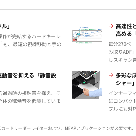
ネル」
高速性
高める
操作が完結するハードキーレ
※1
毎分270ペ
も、最短の視線移動と手の
み取りADF
しスキャン
駆動音を抑える「静音設
多彩な
シャー
紙通過時の接触音を抑え、モ
インナーフ
全体の稼働音を低減していま
にコンパク
プルにも対
Cカードリーダーライターおよび、MEAPアプリケーションが必要です。