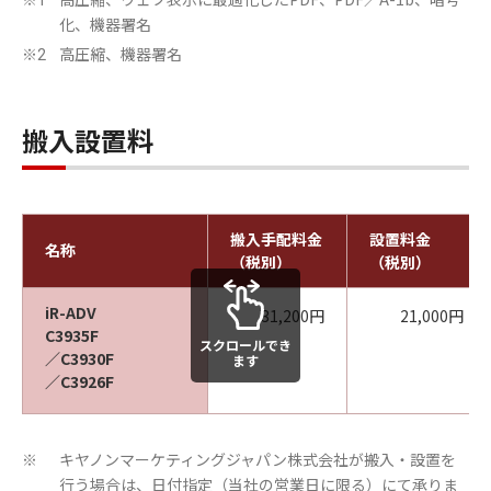
※1
化、機器署名
高圧縮、機器署名
※2
搬入設置料
搬入手配料金
設置料金
名称
（税別）
（税別）
iR-ADV
31,200円
21,000円
C3935F
スクロールでき
／C3930F
ます
／C3926F
キヤノンマーケティングジャパン株式会社が搬入・設置を
※
行う場合は、日付指定（当社の営業日に限る）にて承りま