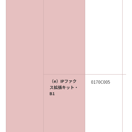
（e）IPファク
0170C005
ス拡張キット・
B1