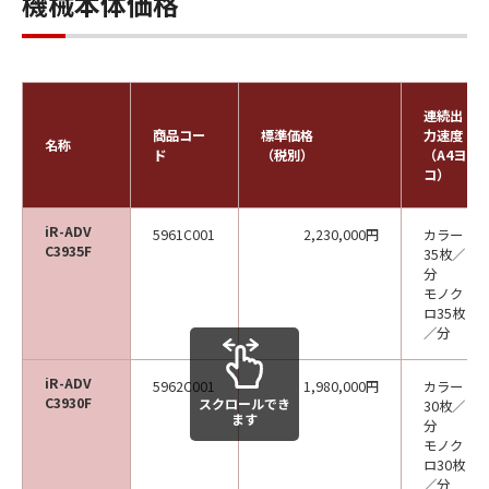
機械本体価格
連続出
商品コー
標準価格
力速度
名称
ド
（税別）
（A4ヨ
コ）
iR-ADV
5961C001
2,230,000円
カラー
C3935F
35枚／
分
モノク
ロ35枚
／分
iR-ADV
5962C001
1,980,000円
カラー
C3930F
スクロールでき
30枚／
ます
分
モノク
ロ30枚
／分