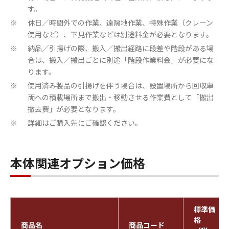
す。
休日／時間外での作業、遠隔地作業、特殊作業（クレーン
※
使用など）、下見作業などは別途料金が必要となります。
納品／引揚げの際、搬入／搬出経路に段差や階段がある場
※
合は、搬入／搬出ごとに別途「階段作業料金」が必要にな
ります。
使用済み製品の引揚げを伴う場合は、設置場所から回収車
※
両への積載場所まで搬出・移動させる作業費として「搬出
撤去費」が必要となります。
詳細はご購入先にご確認ください。
※
本体関連オプション価格
標準価
格
商品名
商品コード