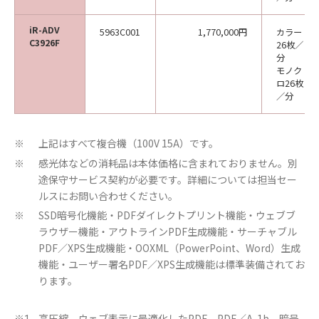
iR-ADV
5963C001
1,770,000円
カラー
C3926F
26枚／
分
モノク
ロ26枚
／分
上記はすべて複合機（100V 15A）です。
※
感光体などの消耗品は本体価格に含まれておりません。別
※
途保守サービス契約が必要です。詳細については担当セー
ルスにお問い合わせください。
SSD暗号化機能・PDFダイレクトプリント機能・ウェブブ
※
ラウザー機能・アウトラインPDF生成機能・サーチャブル
PDF／XPS生成機能・OOXML（PowerPoint、Word）生成
機能・ユーザー署名PDF／XPS生成機能は標準装備されてお
ります。
高圧縮、ウェブ表示に最適化したPDF、PDF／A-1b、暗号