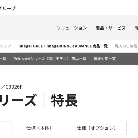
このページの本文へ
グループ
ソリューション
商品・サービス
ンテンツ
imageFORCE・imageRUNNER ADVANCE 商品一覧
導入のご相談
一覧
Refreshedシリーズ（再生モデル） 商品一覧
機能対応一覧
F／C3926F
00シリーズ｜特長
iR-ADV C3900シリーズ 特長
仕様（本体）
仕様（オプション）