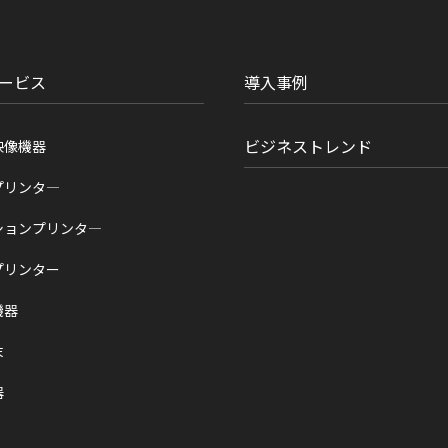
ービス
導入事例
ビジネストレンド
映像機器
プリンタ―
ションプリンタ―
プリンター
機器
末
器