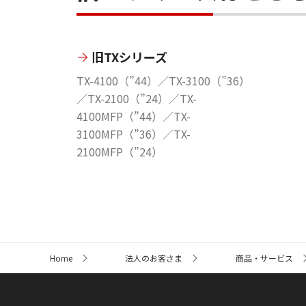
旧TXシリーズ
TX-4100（”44）／TX-3100（”36）
／TX-2100（”24）／TX-
4100MFP（”44）／TX-
3100MFP（”36）／TX-
2100MFP（”24）
サ
Home
法人のお客さま
商品・サービス
イ
ト
内
の