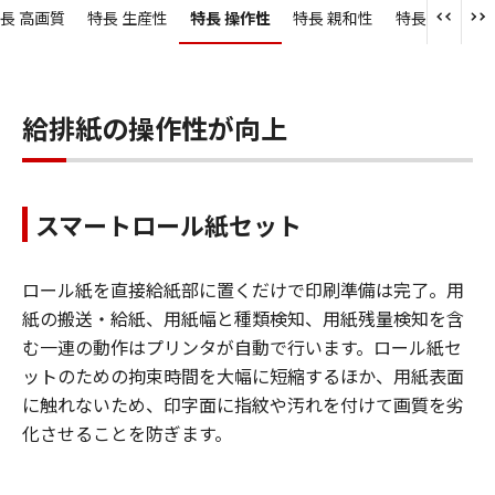
長 高画質
特長 生産性
特長 操作性
特長 親和性
特長 管理性
給排紙の操作性が向上
スマートロール紙セット
ロール紙を直接給紙部に置くだけで印刷準備は完了。用
紙の搬送・給紙、用紙幅と種類検知、用紙残量検知を含
む一連の動作はプリンタが自動で行います。ロール紙セ
ットのための拘束時間を大幅に短縮するほか、用紙表面
に触れないため、印字面に指紋や汚れを付けて画質を劣
化させることを防ぎます。