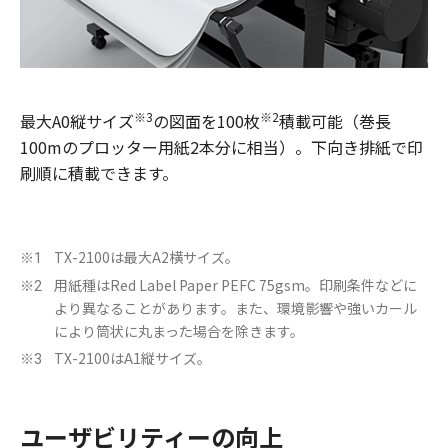
※3
※2
最大A0縦サイズ
の図面を100枚
積載可能（巻長
100mのプロッター用紙2本分に相当）。下向き排紙で印
刷順に積載できます。
TX-2100は最大A2横サイズ。
※1
用紙種はRed Label Paper PEFC 75gsm。印刷条件などに
※2
より異なることがあります。また、環境影響や強いカール
により筒状に丸まった場合を除きます。
TX-2100はA1縦サイズ。
※3
ユーザビリティーの向上