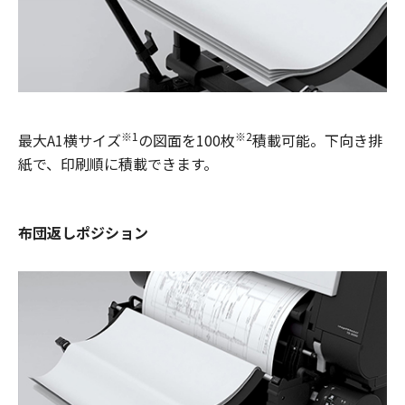
※1
※2
最大A1横サイズ
の図面を100枚
積載可能。下向き排
紙で、印刷順に積載できます。
布団返しポジション