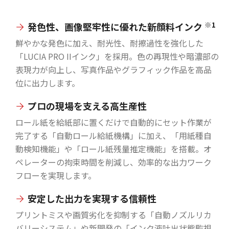
※1
発色性、画像堅牢性に優れた新顔料インク
鮮やかな発色に加え、耐光性、耐擦過性を強化した
「LUCIA PRO IIインク」を採用。色の再現性や暗濃部の
表現力が向上し、写真作品やグラフィック作品を高品
位に出力します。
プロの現場を支える高生産性
ロール紙を給紙部に置くだけで自動的にセット作業が
完了する「自動ロール給紙機構」に加え、「用紙種自
動検知機能」や「ロール紙残量推定機能」を搭載。オ
ペレーターの拘束時間を削減し、効率的な出力ワーク
フローを実現します。
安定した出力を実現する信頼性
プリントミスや画質劣化を抑制する「自動ノズルリカ
バリーシステム」や新開発の「インク液吐出状態監視