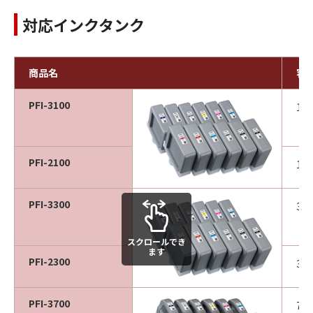
対応インクタンク
商品名
容
PFI-3100
16
PFI-2100
16
PFI-3300
33
スクロールでき
ます
PFI-2300
33
PFI-3700
70