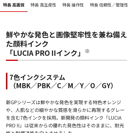
特長 高画質
特長 高生産性
特長 操作性
特長 信頼性／管理性
鮮やかな発色と画像堅牢性を兼ね備え
た顔料インク
※
「LUCIA PRO IIインク」
7色インクシステム
（MBK／PBK／C／M／Y／O／GY）
新GPシリーズは鮮やかな発色を実現する特色オレンジ
や、人肌などの細やかな質感を滑らかに再現するグレー
を含む7色インクを採用。新開発の顔料インク「LUCIA
PRO II」は従来からの優れた発色性はそのままに、耐光