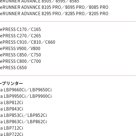
eRUNNER ADVANCE 8505／8595／8585
eRUNNER ADVANCE 8105 PRO／8095 PRO／8085 PRO
eRUNNER ADVANCE 8295 PRO／8285 PRO／8205 PRO
ePRESS C170／C165
ePRESS C270／C265
ePRESS C910／C810／C660
ePRESS V900／V800
ePRESS C850／C750
ePRESS C800／C700
ePRESS C650
ープリンター
ra LBP9660Ci／LBP9650Ci
ra LBP9950Ci／LBP9900Ci
ra LBP812Ci
ra LBP843Ci
ra LBP853Ci／LBP852Ci
ra LBP863Ci／LBP862Ci
ra LBP712Ci
ra LBP722Ci