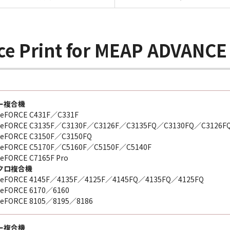
Print for MEAP ADVANCE
ー複合機
eFORCE C431F／C331F
geFORCE C3135F／C3130F／C3126F／C3135FQ／C3130FQ／C3126F
eFORCE C3150F／C3150FQ
eFORCE C5170F／C5160F／C5150F／C5140F
eFORCE C7165F Pro
クロ複合機
geFORCE 4145F／4135F／4125F／4145FQ／4135FQ／4125FQ
eFORCE 6170／6160
eFORCE 8105／8195／8186
ー複合機