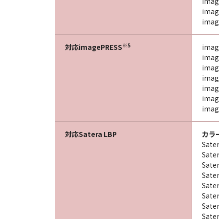
imag
imag
imag
※5
対応imagePRESS
imag
imag
imag
imag
imag
imag
imag
対応Satera LBP
カラ
Sate
Sate
Sate
Sate
Sate
Sate
Sate
Sate