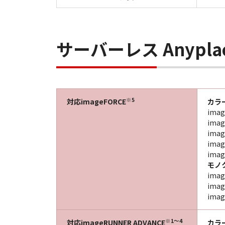
サーバーレス Anyplace 
※5
対応imageFORCE
カラ
imag
ima
imag
imag
imag
モノ
ima
imag
imag
※1～4
対応imageRUNNER ADVANCE
カラ