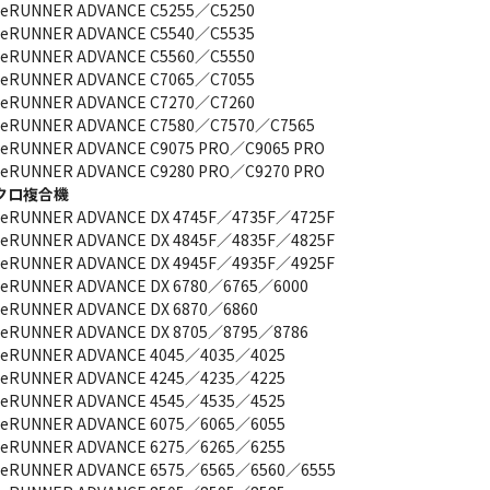
eRUNNER ADVANCE C5255／C5250
eRUNNER ADVANCE C5540／C5535
eRUNNER ADVANCE C5560／C5550
eRUNNER ADVANCE C7065／C7055
eRUNNER ADVANCE C7270／C7260
eRUNNER ADVANCE C7580／C7570／C7565
eRUNNER ADVANCE C9075 PRO／C9065 PRO
eRUNNER ADVANCE C9280 PRO／C9270 PRO
クロ複合機
eRUNNER ADVANCE DX 4745F／4735F／4725F
eRUNNER ADVANCE DX 4845F／4835F／4825F
eRUNNER ADVANCE DX 4945F／4935F／4925F
eRUNNER ADVANCE DX 6780／6765／6000
eRUNNER ADVANCE DX 6870／6860
eRUNNER ADVANCE DX 8705／8795／8786
eRUNNER ADVANCE 4045／4035／4025
eRUNNER ADVANCE 4245／4235／4225
eRUNNER ADVANCE 4545／4535／4525
eRUNNER ADVANCE 6075／6065／6055
eRUNNER ADVANCE 6275／6265／6255
geRUNNER ADVANCE 6575／6565／6560／6555