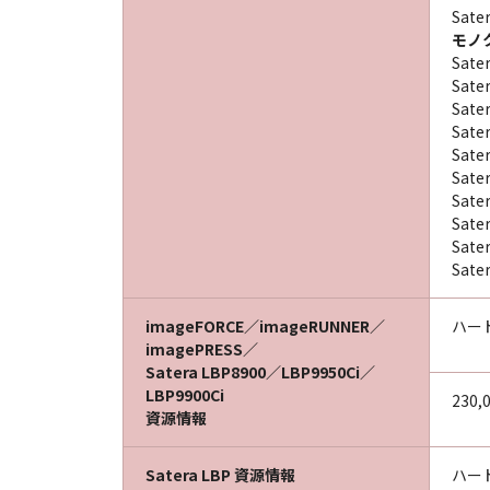
Sate
モノ
Sate
Sate
Sate
Sate
Sate
Sate
Sate
Sate
Sate
Sate
imageFORCE／imageRUNNER／
ハー
imagePRESS／
Satera LBP8900／LBP9950Ci／
LBP9900Ci
230,
資源情報
Satera LBP 資源情報
ハー