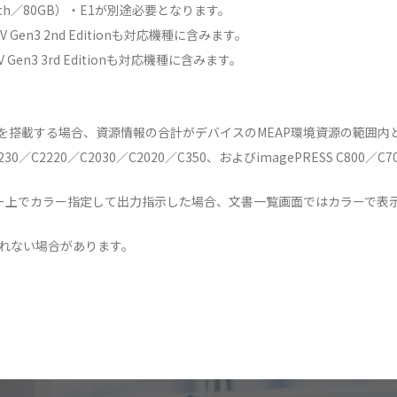
inch／80GB）・E1が別途必要となります。
ADV Gen3 2nd Editionも対応機種に含みます。
ADV Gen3 3rd Editionも対応機種に含みます。
。
ンを搭載する場合、資源情報の合計がデバイスのMEAP環境資源の範囲
0／C2230／C2220／C2030／C2020／C350、およびimagePRESS C
ー上でカラー指定して出力指示した場合、文書一覧画面ではカラーで表
されない場合があります。
。