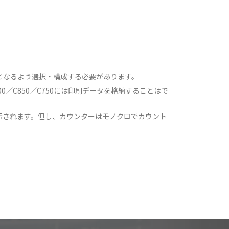
内となるよう選択・構成する必要があります。
800／C700／C850／C750には印刷データを格納することはで
示されます。但し、カウンターはモノクロでカウント